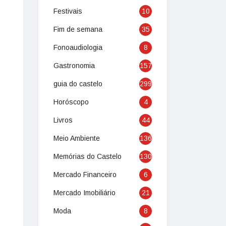
Festivais
10
Fim de semana
35
Fonoaudiologia
8
Gastronomia
157
guia do castelo
299
Horóscopo
4
Livros
44
Meio Ambiente
136
Memórias do Castelo
130
Mercado Financeiro
6
Mercado Imobiliário
21
Moda
8