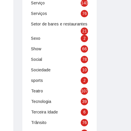
Serviço
143
Serviços
76
Setor de bares e restaurantes
21
Sexo
2
Show
66
Social
78
Sociedade
10
sports
2
Teatro
107
Tecnologia
39
Terceira Idade
6
Trânsito
76