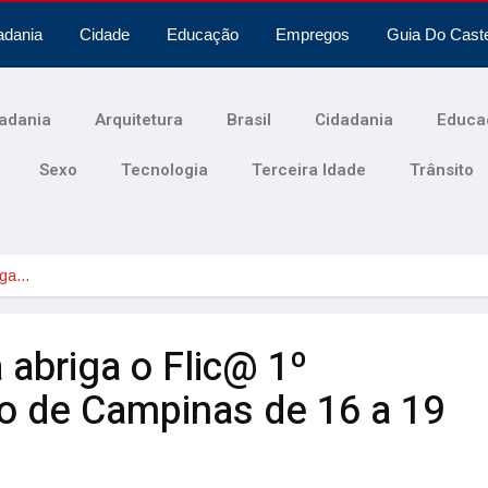
adania
Cidade
Educação
Empregos
Guia Do Cast
adania
Arquitetura
Brasil
Cidadania
Educa
Sexo
Tecnologia
Terceira Idade
Trânsito
riga…
 abriga o Flic@ 1º
rio de Campinas de 16 a 19