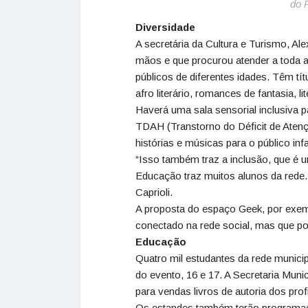
do F
Diversidade
A secretária da Cultura e Turismo, Ale
mãos e que procurou atender a toda a
públicos de diferentes idades. Têm títu
afro literário, romances de fantasia, 
Haverá uma sala sensorial inclusiva 
TDAH (Transtorno do Déficit de Atenç
histórias e músicas para o público infan
“Isso também traz a inclusão, que é 
Educação traz muitos alunos da rede.
Caprioli.
A proposta do espaço Geek, por exemp
conectado na rede social, mas que pod
Educação
Quatro mil estudantes da rede municip
do evento, 16 e 17. A Secretaria Mun
para vendas livros de autoria dos prof
Os estandes também terão programaçõ