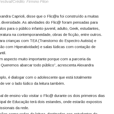
estival/Crédito: Firmino Piton
xandra Caprioli, disse que o Flic@a foi construído a muitas
 diversidade. As atividades do Flic@ foram pensadas para
los para o público infanto-juvenil, adulto, Geek, estudantes,
literatura na contemporaneidade, obras de ficção, entre outros.
para crianças com TEA (Transtorno do Espectro Autista) e
ão com Hiperatividade) e salas lúdicas com contação de
til.
um aspecto muito importante porque com a parceria da
 Queremos abarcar todo público”, acrescenta Alexandra
lo, é dialogar com o adolescente que está totalmente
e ver o lado lúdico da leitura também.
al de ensino vão visitar o Flic@ durante os dois primeiros dias
icipal de Educação terá dois estandes, onde estarão expostos
issionais da rede.
es como rodas de leitura, destinadas aos estudantes do