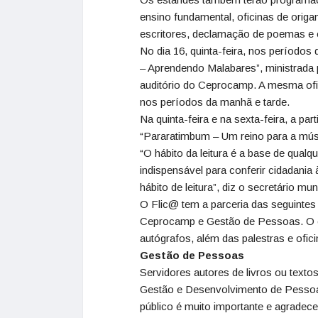
ensino fundamental, oficinas de origa
escritores, declamação de poemas e of
No dia 16, quinta-feira, nos períodos 
– Aprendendo Malabares”, ministrada 
auditório do Ceprocamp. A mesma ofic
nos períodos da manhã e tarde.
Na quinta-feira e na sexta-feira, a par
“Pararatimbum – Um reino para a mú
“O hábito da leitura é a base de qual
indispensável para conferir cidadania 
hábito de leitura”, diz o secretário m
O Flic@ tem a parceria das seguintes
Ceprocamp e Gestão de Pessoas. O e
autógrafos, além das palestras e of
Gestão de Pessoas
Servidores autores de livros ou texto
Gestão e Desenvolvimento de Pessoas, 
público é muito importante e agradec