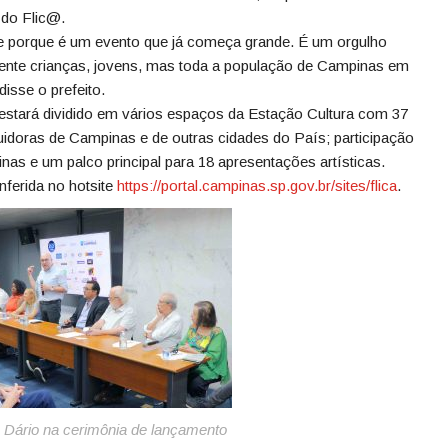
 do Flic@.
dade porque é um evento que já começa grande. É um orgulho
ente crianças, jovens, mas toda a população de Campinas em
disse o prefeito.
e estará dividido em vários espaços da Estação Cultura com 37
buidoras de Campinas e de outras cidades do País; participação
inas e um palco principal para 18 apresentações artísticas.
ferida no hotsite
https://portal.
campinas.sp.gov.br/sites/flica
.
o Dário na cerimônia de lançamento