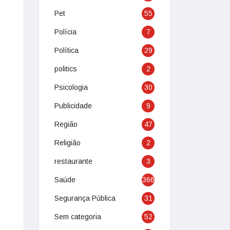
Pet
55
Polícia
7
Política
29
politics
2
Psicologia
30
Publicidade
9
Região
47
Religião
2
restaurante
3
Saúde
366
Segurança Pública
31
Sem categoria
52