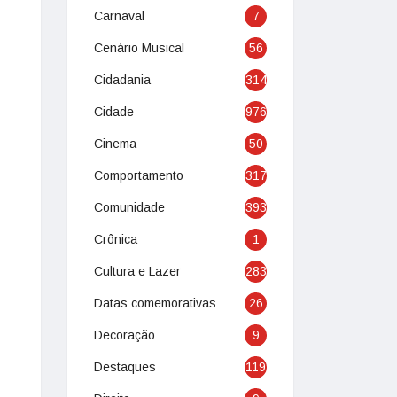
Carnaval
7
Cenário Musical
56
Cidadania
314
Cidade
976
Cinema
50
Comportamento
317
Comunidade
393
Crônica
1
Cultura e Lazer
283
Datas comemorativas
26
Decoração
9
Destaques
119