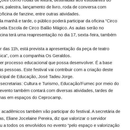
mi, palestra, lançamento de livro, roda de conversa com
icina de fanzine, entre outras atividades.
da manhã e tarde, o público poderá participar da oficina “Circo
pela Escola de Circo Balão Mágico. As aulas serão no
ina terá uma reapresentação no dia 17, sexta-feira, também
tir das 11h, está prevista a apresentação da peça de teatro
sica”, com a companhia Os Geraldos.
quer processo educacional que possa desenvolver. É a base
às pessoas. Este festival vai contribuir com a criação deste
unicipal de Educação, José Tadeu Jorge.
 secretarias: Cultura e Turismo, Educação/Fumec por meio do
vento também contará com diversas atividades, tardes de
icinas em espaços do Ceprocamp.
s acadêmicos também vão participar do festival. A secretária de
Eliane Jocelaine Pereira, diz que valorizar o servidor
eu a todos os envolvidos no evento “pelo espaço e valorização