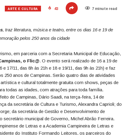
ARTE E CULTURA
43
7 minute read
as
, traz literatura, música e teatro, entre os dias 16 e 19 de
emoração pelos 250 anos da cidade
Turismo, em parceria com a Secretaria Municipal de Educação,
 Campinas, o Flic@
. O evento será realizado de 16 a 19 de
 e 17/11, das 8h às 21h e 18 e 19/11, das 9h às 21h) e faz
 250 anos de Campinas. Serão quatro dias de atividades
artística e cultural totalmente gratuita com shows, peças de
para todas as idades, com atrações para toda família.
efeito de Campinas, Dário Saadi, na terça-feira, 14 de
a da secretária de Cultura e Turismo, Alexandra Caprioli; do
orge; da secretária de Gestão e Desenvolvimento de
o secretário municipal de Governo, Michel Abrão Ferreira.
pinense de Letras e a Academia Campineira de Letras e
esidente do Instituto Formando Leitores, os parceiros do