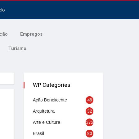
elo
ção
Empregos
Turismo
WP Categories
Ação Beneficente
46
Arquitetura
32
Arte e Cultura
372
Brasil
90