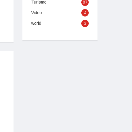
Turismo
87
Video
4
world
3