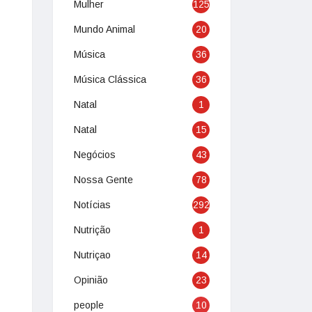
Mulher
125
Mundo Animal
20
Música
36
Música Clássica
36
Natal
1
Natal
15
Negócios
43
Nossa Gente
78
Notícias
292
Nutrição
1
Nutriçao
14
Opinião
23
people
10