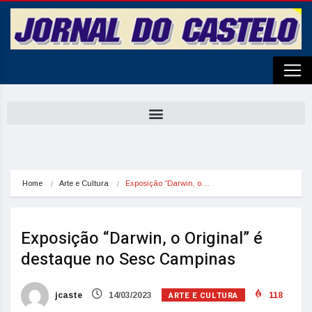
Home
Arte e Cultura
Exposição “Darwin, o…
Exposição “Darwin, o Original” é
destaque no Sesc Campinas
ARTE E CULTURA
jcaste
14/03/2023
118