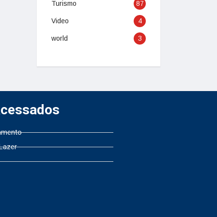
Turismo
87
Video
4
world
3
Acessados
amento
 Lazer