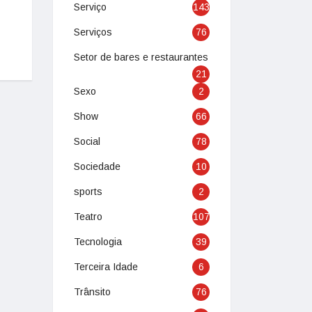
Serviço
143
Serviços
76
Setor de bares e restaurantes
21
Sexo
2
Show
66
Social
78
Sociedade
10
sports
2
Teatro
107
Tecnologia
39
Terceira Idade
6
Trânsito
76