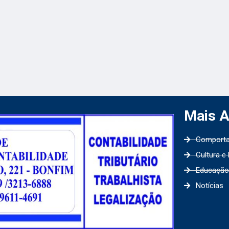
Mais 
Comport
Cultura e
Educação
Notícias