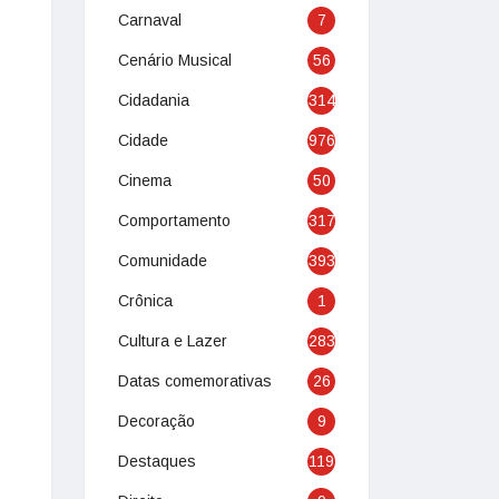
Carnaval
7
Cenário Musical
56
Cidadania
314
Cidade
976
Cinema
50
Comportamento
317
Comunidade
393
Crônica
1
Cultura e Lazer
283
Datas comemorativas
26
Decoração
9
Destaques
119