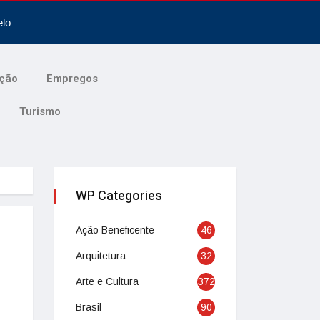
elo
ção
Empregos
Turismo
WP Categories
Ação Beneficente
46
Arquitetura
32
Arte e Cultura
372
Brasil
90