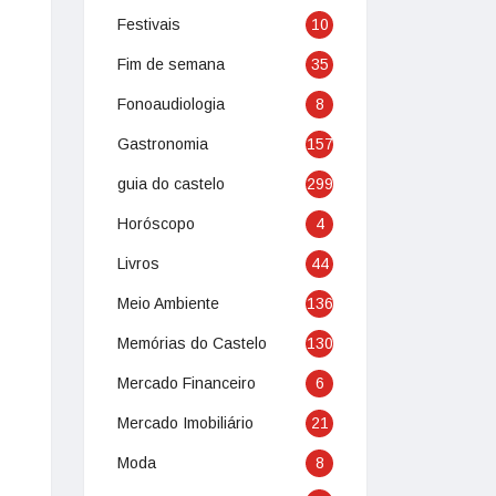
Festivais
10
Fim de semana
35
Fonoaudiologia
8
Gastronomia
157
guia do castelo
299
Horóscopo
4
Livros
44
Meio Ambiente
136
Memórias do Castelo
130
Mercado Financeiro
6
Mercado Imobiliário
21
Moda
8