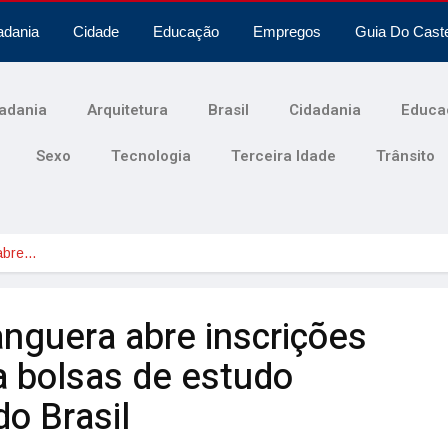
adania
Cidade
Educação
Empregos
Guia Do Cast
adania
Arquitetura
Brasil
Cidadania
Educa
Sexo
Tecnologia
Terceira Idade
Trânsito
abre…
nguera abre inscrições
a bolsas de estudo
do Brasil