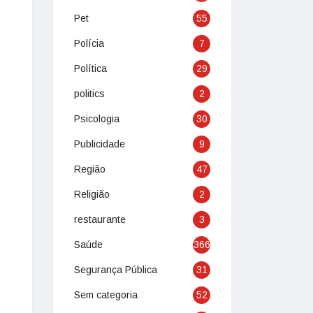
Pet
55
Polícia
7
Política
29
politics
2
Psicologia
30
Publicidade
9
Região
47
Religião
2
restaurante
3
Saúde
366
Segurança Pública
31
Sem categoria
52