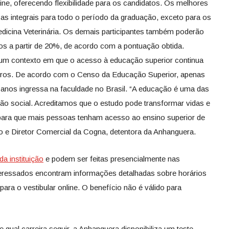
line, oferecendo flexibilidade para os candidatos. Os melhores
s integrais para todo o período da graduação, exceto para os
dicina Veterinária. Os demais participantes também poderão
os a partir de 20%, de acordo com a pontuação obtida.
m um contexto em que o acesso à educação superior continua
eiros. De acordo com o Censo da Educação Superior, apenas
anos ingressa na faculdade no Brasil. “A educação é uma das
ção social. Acreditamos que o estudo pode transformar vidas e
 para que mais pessoas tenham acesso ao ensino superior de
io e Diretor Comercial da Cogna, detentora da Anhanguera.
 da instituição
e podem ser feitas presencialmente nas
nteressados encontram informações detalhadas sobre horários
ara o vestibular online. O benefício não é válido para
qual carreira seguir, a Anhanguera disponibiliza um teste