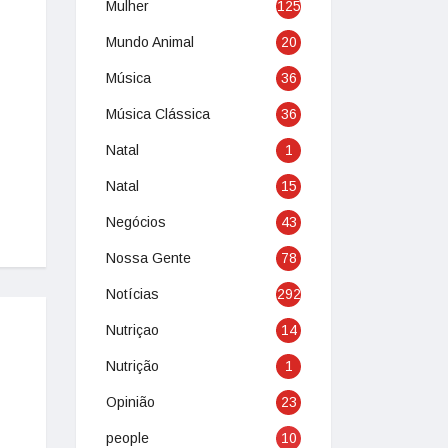
Mulher
125
Mundo Animal
20
Música
36
Música Clássica
36
Natal
1
Natal
15
Negócios
43
Nossa Gente
78
Notícias
292
Nutriçao
14
Nutrição
1
Opinião
23
people
10