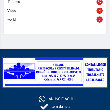
Turismo
87
Video
4
world
3
ANUNCIE AQUI
Item da lista