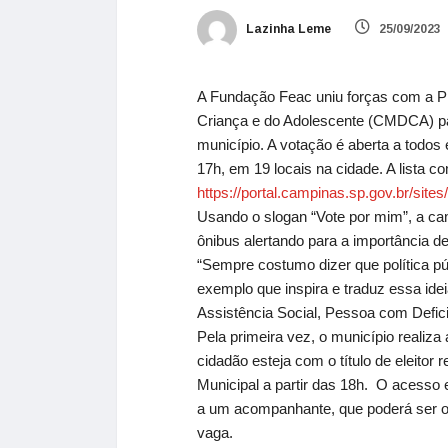
Lazinha Leme
25/09/2023
A Fundação Feac uniu forças com a Pr
Criança e do Adolescente (CMDCA) para
município. A votação é aberta a todos
17h, em 19 locais na cidade. A lista 
https://portal.campinas.sp.
gov.br/sites
Usando o slogan “Vote por mim”, a ca
ônibus alertando para a importância d
“Sempre costumo dizer que política p
exemplo que inspira e traduz essa ide
Assistência Social, Pessoa com Defi
Pela primeira vez, o município realiza
cidadão esteja com o título de eleitor
Municipal a partir das 18h. O acesso 
a um acompanhante, que poderá ser o p
vaga.