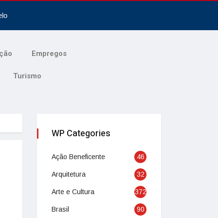
elo
ção
Empregos
Turismo
WP Categories
Ação Beneficente
46
Arquitetura
32
Arte e Cultura
372
Brasil
90