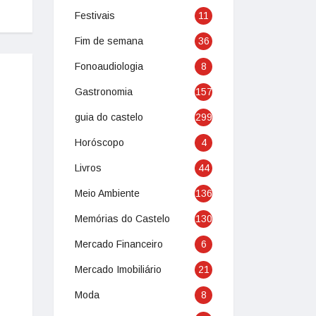
Festivais
11
Fim de semana
36
Fonoaudiologia
8
Gastronomia
157
guia do castelo
299
Horóscopo
4
Livros
44
Meio Ambiente
136
Memórias do Castelo
130
Mercado Financeiro
6
Mercado Imobiliário
21
Moda
8