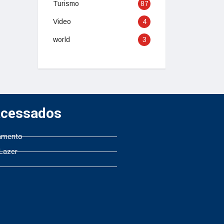
Turismo
87
Video
4
world
3
Acessados
amento
 Lazer