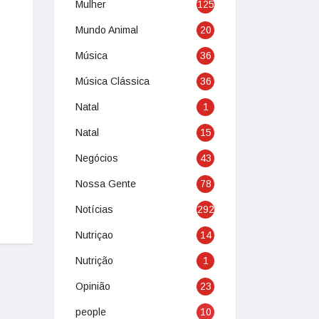
Mulher
125
Mundo Animal
20
Música
36
Música Clássica
36
Natal
1
Natal
15
Negócios
43
Nossa Gente
78
Notícias
292
Nutriçao
14
Nutrição
1
Opinião
23
people
10