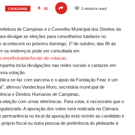
CIDADANIA
92
3 minute read
efeitura de Campinas e o Conselho Municipal dos Direitos da
 divulgar as eleições para conselheiros tutelares no
 e acontecerá no próximo domingo, 1º de outubro, das 8h às
com os endereços pode ser consultada em
/conselhotutelar/
locais-de-votacao
.
mpanha inclui divulgações nas redes sociais e cartazes em
essa votação.
ública se faz com parceria e o apoio da Fundação Feac é um
ia”, afirmou Vandecleya Moro, secretária municipal de
ciência e Direitos Humanos de Campinas.
 a eleição com urnas eletrônicas. Para votar, é necessário que o
 regularizado. A apuração dos votos será realizada na Câmara
e permanência no local da apuração está restrito ao candidato e
róprio fiscal ou outra pessoa de preferência do pleiteante à