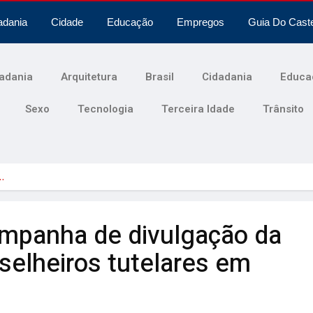
adania
Cidade
Educação
Empregos
Guia Do Cast
adania
Arquitetura
Brasil
Cidadania
Educa
Sexo
Tecnologia
Terceira Idade
Trânsito
…
ampanha de divulgação da
selheiros tutelares em