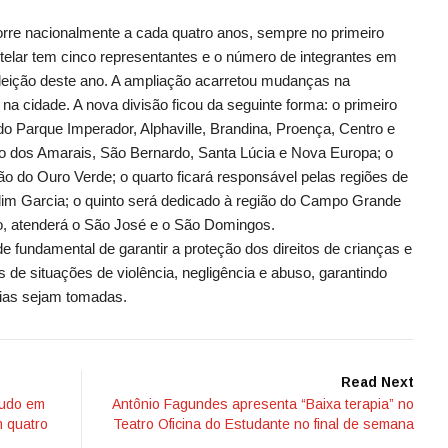
corre nacionalmente a cada quatro anos, sempre no primeiro
telar tem cinco representantes e o número de integrantes em
leição deste ano. A ampliação acarretou mudanças na
 na cidade. A nova divisão ficou da seguinte forma: o primeiro
do Parque Imperador, Alphaville, Brandina, Proença, Centro e
ão dos Amarais, São Bernardo, Santa Lúcia e Nova Europa; o
ão do Ouro Verde; o quarto ficará responsável pelas regiões de
im Garcia; o quinto será dedicado à região do Campo Grande
to, atenderá o São José e o São Domingos.
e fundamental de garantir a proteção dos direitos de crianças e
de situações de violência, negligência e abuso, garantindo
ias sejam tomadas.
Read Next
tudo em
Antônio Fagundes apresenta “Baixa terapia” no
 quatro
Teatro Oficina do Estudante no final de semana