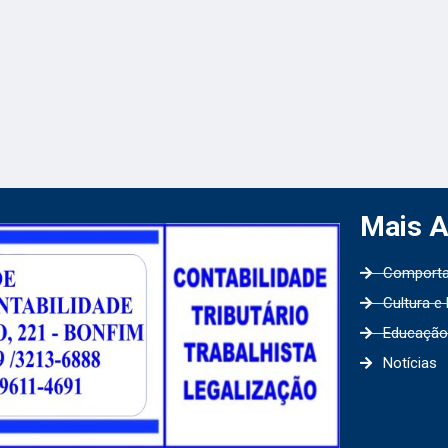
Mais 
Comport
Cultura e
Educação
Notícias