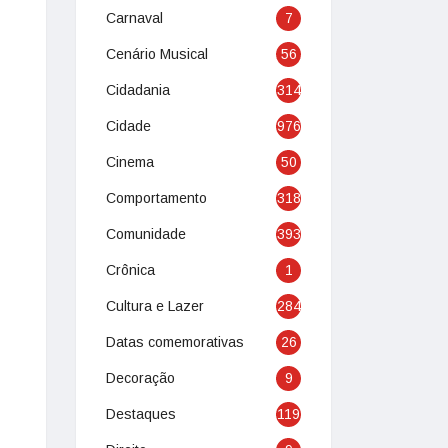
Carnaval
7
Cenário Musical
56
Cidadania
314
Cidade
976
Cinema
50
Comportamento
318
Comunidade
393
Crônica
1
Cultura e Lazer
284
Datas comemorativas
26
Decoração
9
Destaques
119