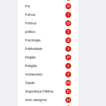
Pet
55
Polícia
7
Política
29
politics
2
Psicologia
30
Publicidade
9
Região
47
Religião
2
restaurante
3
Saúde
366
Segurança Pública
31
Sem categoria
52