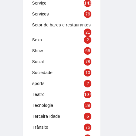
Serviço
143
Serviços
76
Setor de bares e restaurantes
21
Sexo
2
Show
66
Social
78
Sociedade
10
sports
2
Teatro
107
Tecnologia
39
Terceira Idade
6
Trânsito
76