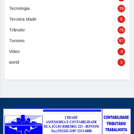
Tecnologia
39
Terceira Idade
6
Trânsito
76
Turismo
87
Video
4
world
3