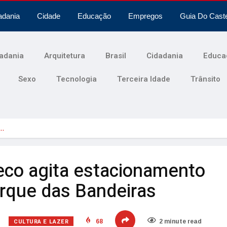
adania
Cidade
Educação
Empregos
Guia Do Cast
adania
Arquitetura
Brasil
Cidadania
Educa
Sexo
Tecnologia
Terceira Idade
Trânsito
o…
teco agita estacionamento
rque das Bandeiras
CULTURA E LAZER
68
2 minute read