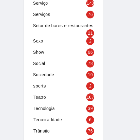
Serviço
143
Serviços
76
Setor de bares e restaurantes
21
Sexo
2
Show
66
Social
78
Sociedade
10
sports
2
Teatro
107
Tecnologia
39
Terceira Idade
6
Trânsito
76