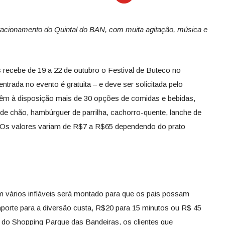
tacionamento do Quintal do BAN, com muita agitação, música e
s
recebe de 19 a 22 de outubro o Festival de Buteco no
ntrada no evento é gratuita – e deve ser solicitada pelo
s têm à disposição mais de 30 opções de comidas e bebidas,
a de chão, hambúrguer de parrilha, cachorro-quente, lanche de
. Os valores variam de R$7 a R$65 dependendo do prato
m vários infláveis será montado para que os pais possam
aporte para a diversão custa, R$20 para 15 minutos ou R$ 45
vo do Shopping Parque das Bandeiras, os clientes que