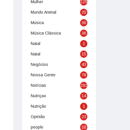
Mulher
125
Mundo Animal
20
Música
36
Música Clássica
36
Natal
1
Natal
15
Negócios
43
Nossa Gente
78
Notícias
292
Nutriçao
14
Nutrição
1
Opinião
23
people
10