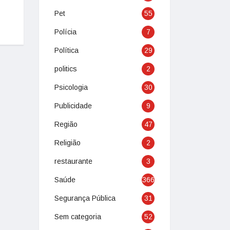
Pet
55
Polícia
7
Política
29
politics
2
Psicologia
30
Publicidade
9
Região
47
Religião
2
restaurante
3
Saúde
366
Segurança Pública
31
Sem categoria
52