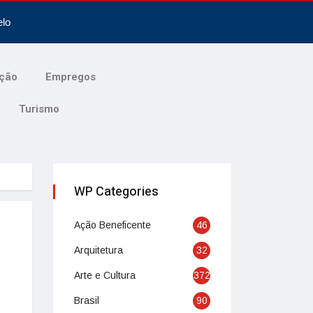
elo
ção
Empregos
Turismo
WP Categories
Ação Beneficente
46
Arquitetura
32
Arte e Cultura
372
Brasil
90