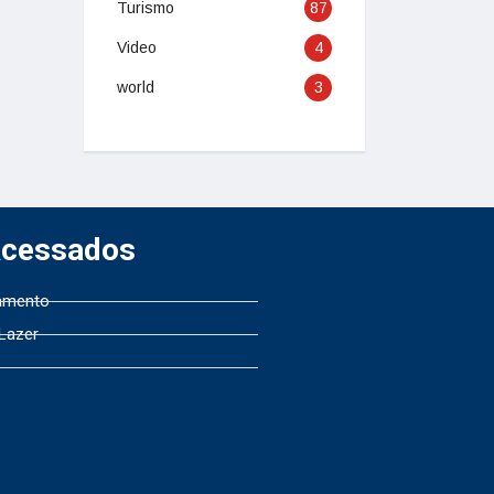
Turismo
87
Video
4
world
3
Acessados
amento
 Lazer