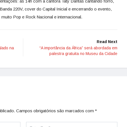
entações: às 14h com a cantora Taty Dantas cantando forró,
anda 220V, cover do Capital Inicial e encerrando o evento,
m muito Pop e Rock Nacional e internacional.
Read Next
alado na
“A importância da África” será abordada em
palestra gratuita no Museu da Cidade
blicado.
Campos obrigatórios são marcados com
*