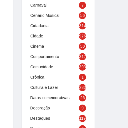
Carnaval
7
Cenário Musical
56
Cidadania
314
Cidade
976
Cinema
50
Comportamento
317
Comunidade
393
Crônica
1
Cultura e Lazer
283
Datas comemorativas
26
Decoração
9
Destaques
119