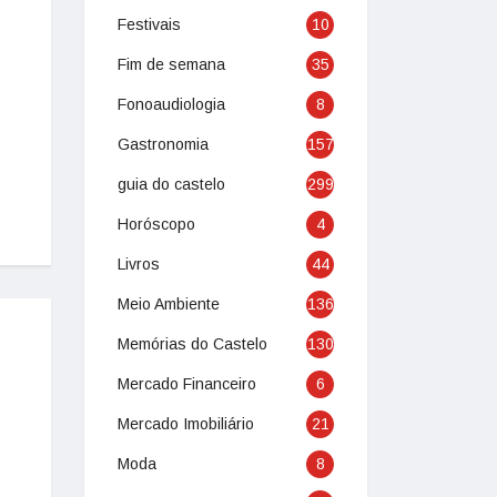
Festivais
10
Fim de semana
35
Fonoaudiologia
8
Gastronomia
157
guia do castelo
299
Horóscopo
4
Livros
44
Meio Ambiente
136
Memórias do Castelo
130
Mercado Financeiro
6
Mercado Imobiliário
21
Moda
8