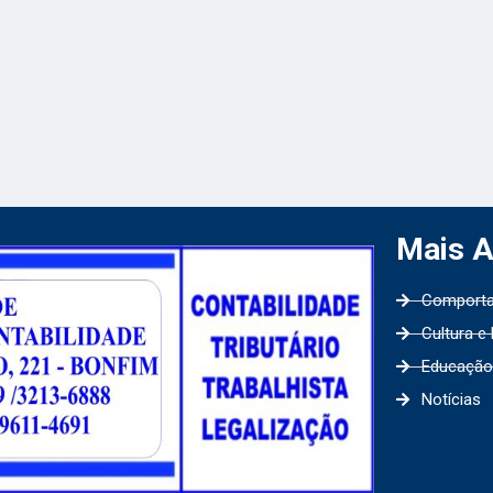
Mais 
Comport
Cultura e
Educação
Notícias