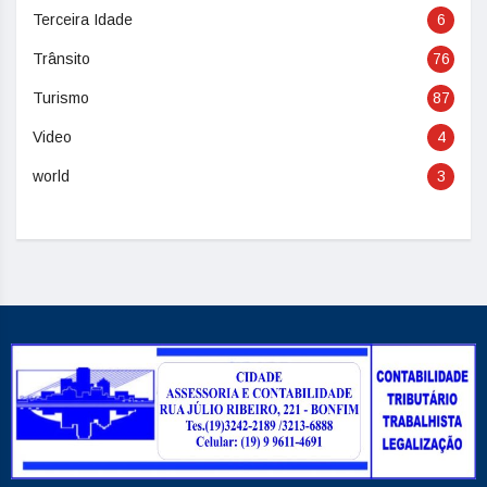
Terceira Idade
6
Trânsito
76
Turismo
87
Video
4
world
3