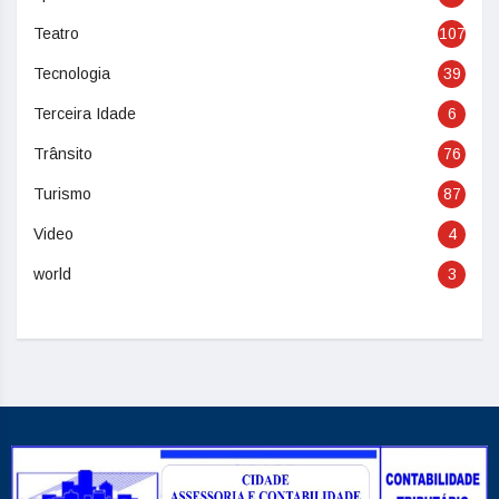
Teatro
107
Tecnologia
39
Terceira Idade
6
Trânsito
76
Turismo
87
Video
4
world
3