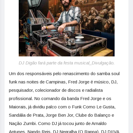
DJ Digão fará parte da festa musical_Divulgação.
Um dos responsáveis pelo renascimento do samba soul
funk nas noites de Campinas, Fred Jorge é músico, DJ,
pesquisador, colecionador de discos e radialista
profissional. No comando da banda Fred Jorge e os
Maiorais, já dividiu palco com o Funk Como Le Gusta,
Sandália de Prata, Jorge Ben Jor, Clube do Balanço e
Nação Zumbi. Como DJ já tocou junto de Arnaldo
Antunes, Nando Reis, DJ Negralha (O Rappa), DJ DIIVA