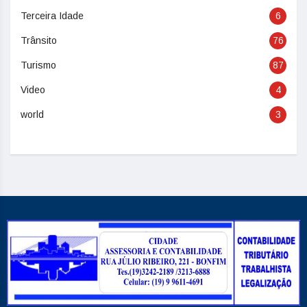
Terceira Idade
6
Trânsito
76
Turismo
87
Video
4
world
3