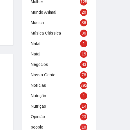
Mulher
125
Mundo Animal
20
Música
36
Música Clássica
36
Natal
1
Natal
15
Negócios
43
Nossa Gente
78
Notícias
292
Nutrição
1
Nutriçao
14
Opinião
23
people
10