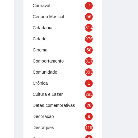
Carnaval
7
Cenário Musical
56
Cidadania
314
Cidade
976
Cinema
50
Comportamento
317
Comunidade
393
Crônica
1
Cultura e Lazer
283
Datas comemorativas
26
Decoração
9
Destaques
119