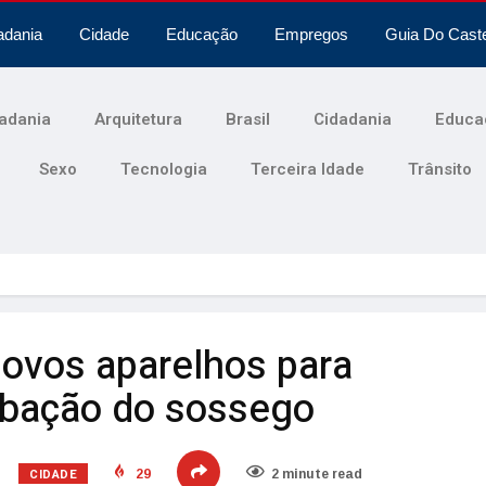
adania
Cidade
Educação
Empregos
Guia Do Cast
adania
Arquitetura
Brasil
Cidadania
Educa
Sexo
Tecnologia
Terceira Idade
Trânsito
ovos aparelhos para
urbação do sossego
CIDADE
29
2 minute read