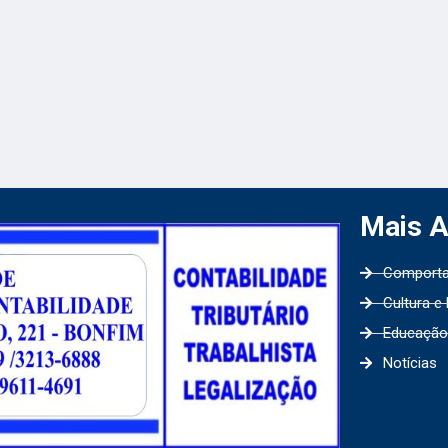
Mais 
Comport
Cultura e
Educação
Notícias