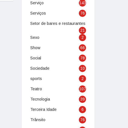
Serviço
143
Serviços
76
Setor de bares e restaurantes
21
Sexo
2
Show
66
Social
78
Sociedade
10
sports
2
Teatro
107
Tecnologia
39
Terceira Idade
6
Trânsito
76