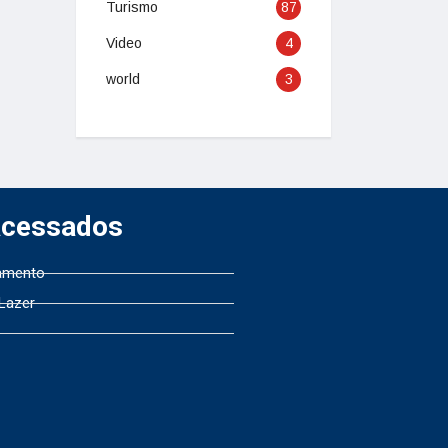
Turismo
87
Video
4
world
3
Acessados
amento
 Lazer