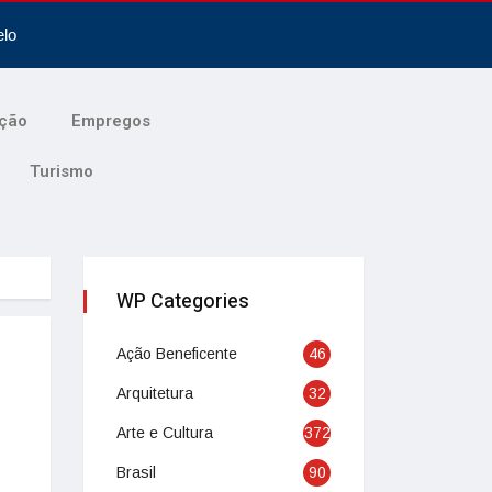
elo
ção
Empregos
Turismo
WP Categories
Ação Beneficente
46
Arquitetura
32
Arte e Cultura
372
Brasil
90