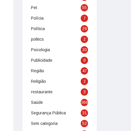
Pet
55
Polícia
7
Política
29
politics
2
Psicologia
30
Publicidade
9
Região
47
Religião
2
restaurante
3
Saúde
366
Segurança Pública
31
Sem categoria
52