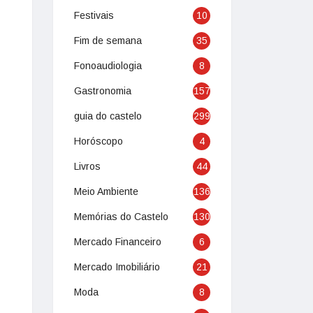
Festivais
10
Fim de semana
35
Fonoaudiologia
8
Gastronomia
157
guia do castelo
299
Horóscopo
4
Livros
44
Meio Ambiente
136
Memórias do Castelo
130
Mercado Financeiro
6
Mercado Imobiliário
21
Moda
8