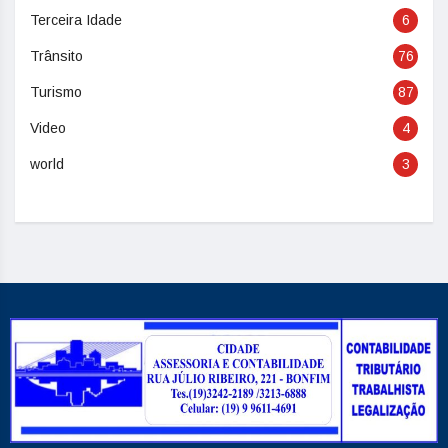
Terceira Idade
6
Trânsito
76
Turismo
87
Video
4
world
3