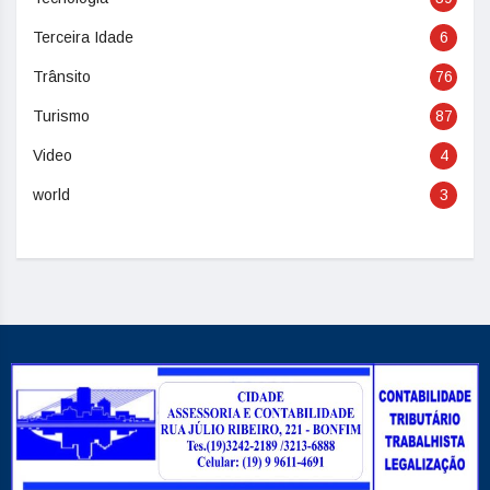
Terceira Idade
6
Trânsito
76
Turismo
87
Video
4
world
3