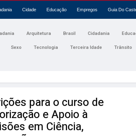
adania
Cidade
Educação
Empregos
Guia Do Cast
adania
Arquitetura
Brasil
Cidadania
Educa
Sexo
Tecnologia
Terceira Idade
Trânsito
rições para o curso de
orização e Apoio à
sões em Ciência,