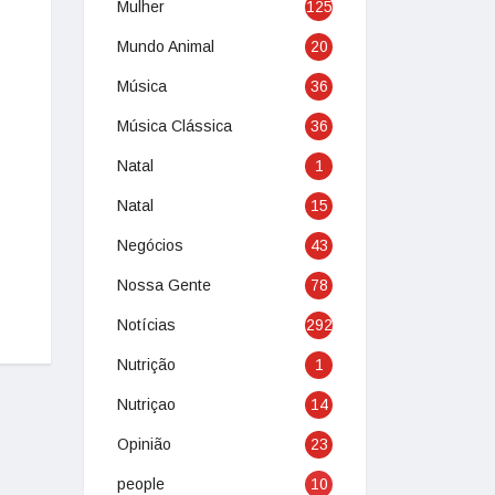
Mulher
125
Mundo Animal
20
Música
36
Música Clássica
36
Natal
1
Natal
15
Negócios
43
Nossa Gente
78
Notícias
292
Nutrição
1
Nutriçao
14
Opinião
23
people
10