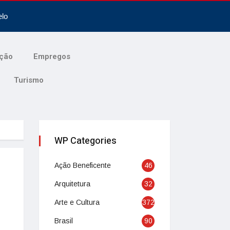
elo
ção
Empregos
Turismo
WP Categories
Ação Beneficente
46
Arquitetura
32
Arte e Cultura
372
Brasil
90