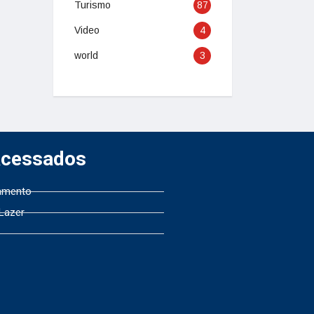
Turismo
87
Video
4
world
3
Acessados
amento
 Lazer