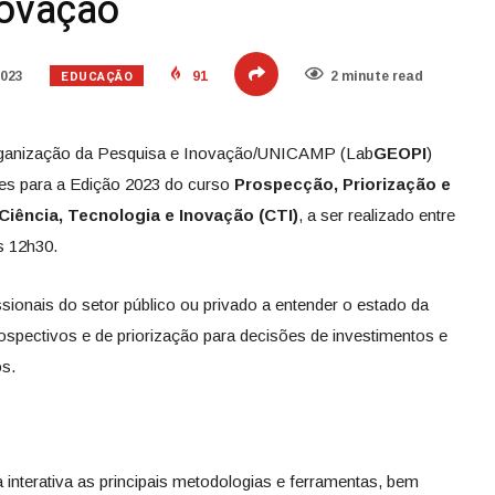
novação
EDUCAÇÃO
2023
91
2 minute read
rganização da Pesquisa e Inovação/UNICAMP (Lab
GEOPI
)
ões para a Edição 2023 do curso
Prospecção, Priorização e
iência, Tecnologia e Inovação (CTI)
, a ser realizado entre
s 12h30.
ssionais do setor público ou privado a entender o estado da
spectivos e de priorização para decisões de investimentos e
os.
a interativa as principais metodologias e ferramentas, bem