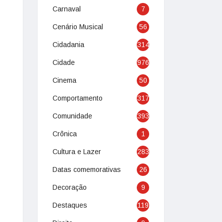
Carnaval
7
Cenário Musical
56
Cidadania
314
Cidade
976
Cinema
50
Comportamento
317
Comunidade
393
Crônica
1
Cultura e Lazer
283
Datas comemorativas
26
Decoração
9
Destaques
119