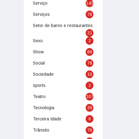
Serviço
143
Serviços
76
Setor de bares e restaurantes
21
Sexo
2
Show
66
Social
78
Sociedade
10
sports
2
Teatro
107
Tecnologia
39
Terceira Idade
6
Trânsito
76