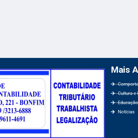
Mais 
Comport
Cultura e
Educação
Notícias