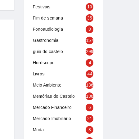
Festivais
10
Fim de semana
35
Fonoaudiologia
8
Gastronomia
157
guia do castelo
299
Horóscopo
4
Livros
44
Meio Ambiente
136
Memórias do Castelo
130
Mercado Financeiro
6
Mercado Imobiliário
21
Moda
8