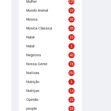
Mulher
125
Mundo Animal
20
Música
36
Música Clássica
36
Natal
15
Natal
1
Negócios
43
Nossa Gente
78
Notícias
292
Nutrição
1
Nutriçao
14
Opinião
23
people
10