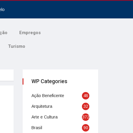
elo
ção
Empregos
Turismo
WP Categories
Ação Beneficente
46
Arquitetura
32
Arte e Cultura
372
Brasil
90