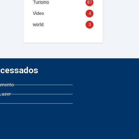
Turismo
87
Video
4
world
3
Acessados
amento
 Lazer