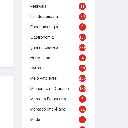
Festivais
11
Fim de semana
36
Fonoaudiologia
8
Gastronomia
157
guia do castelo
299
Horóscopo
4
Livros
44
Meio Ambiente
136
Memórias do Castelo
130
Mercado Financeiro
6
Mercado Imobiliário
21
Moda
8