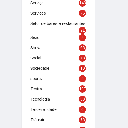
Serviço
143
Serviços
76
Setor de bares e restaurantes
21
Sexo
2
Show
66
Social
78
Sociedade
10
sports
2
Teatro
107
Tecnologia
39
Terceira Idade
6
Trânsito
76