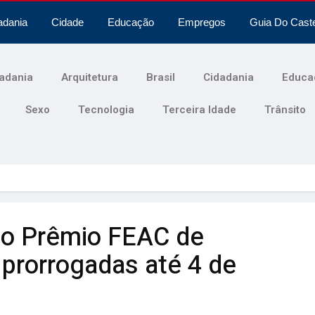
adania
Cidade
Educação
Empregos
Guia Do Cast
adania
Arquitetura
Brasil
Cidadania
Educa
Sexo
Tecnologia
Terceira Idade
Trânsito
a o Prêmio FEAC de
 prorrogadas até 4 de