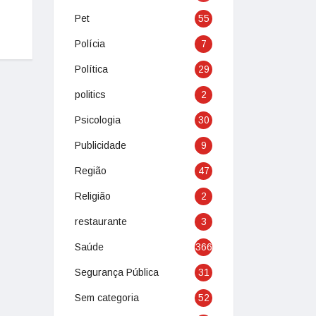
Pet
55
Polícia
7
Política
29
politics
2
Psicologia
30
Publicidade
9
Região
47
Religião
2
restaurante
3
Saúde
366
Segurança Pública
31
Sem categoria
52