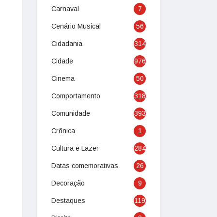
Carnaval
7
Cenário Musical
56
Cidadania
314
Cidade
976
Cinema
50
Comportamento
318
Comunidade
393
Crônica
1
Cultura e Lazer
284
Datas comemorativas
26
Decoração
9
Destaques
119