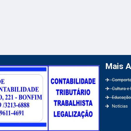
Mais 
Comport
Cultura e
Educação
Notícias