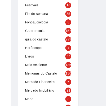
Festivais
10
Fim de semana
35
Fonoaudiologia
8
Gastronomia
157
guia do castelo
299
Horóscopo
4
Livros
44
Meio Ambiente
136
Memórias do Castelo
130
Mercado Financeiro
6
Mercado Imobiliário
21
Moda
8