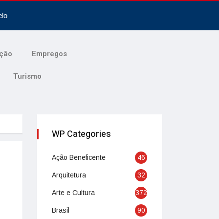
elo
ção
Empregos
Turismo
WP Categories
Ação Beneficente
46
Arquitetura
32
Arte e Cultura
372
Brasil
90