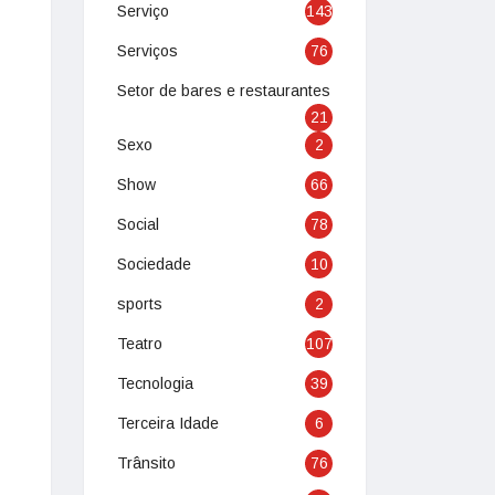
Serviço
143
Serviços
76
Setor de bares e restaurantes
21
Sexo
2
Show
66
Social
78
Sociedade
10
sports
2
Teatro
107
Tecnologia
39
Terceira Idade
6
Trânsito
76