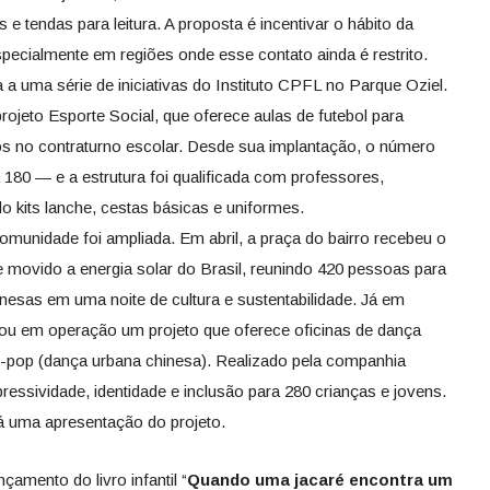
e tendas para leitura. A proposta é incentivar o hábito da
especialmente em regiões onde esse contato ainda é restrito.
 a uma série de iniciativas do Instituto CPFL no Parque Oziel.
eto Esporte Social, que oferece aulas de futebol para
os no contraturno escolar. Desde sua implantação, o número
a 180 — e a estrutura foi qualificada com professores,
ndo kits lanche, cestas básicas e uniformes.
omunidade foi ampliada. Em abril, a praça do bairro recebeu o
te movido a energia solar do Brasil, reunindo 420 pessoas para
inesas em uma noite de cultura e sustentabilidade. Já em
trou em operação um projeto que oferece oficinas de dança
C-pop (dança urbana chinesa). Realizado pela companhia
ressividade, identidade e inclusão para 280 crianças e jovens.
rá uma apresentação do projeto.
amento do livro infantil “
Quando uma jacaré encontra um