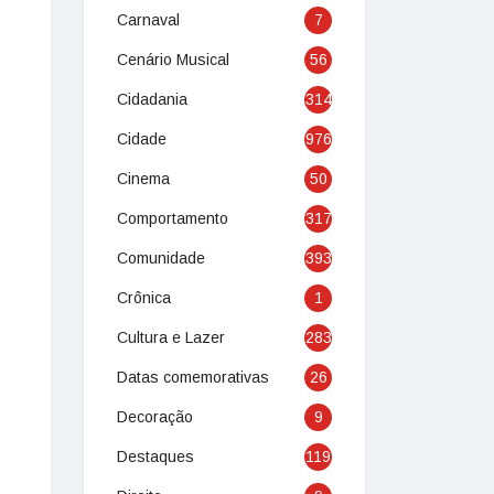
Carnaval
7
Cenário Musical
56
Cidadania
314
Cidade
976
Cinema
50
Comportamento
317
Comunidade
393
Crônica
1
Cultura e Lazer
283
Datas comemorativas
26
Decoração
9
Destaques
119