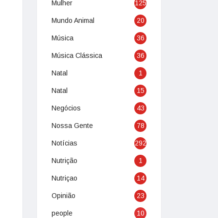
Mulher
125
Mundo Animal
20
Música
36
Música Clássica
36
Natal
1
Natal
15
Negócios
43
Nossa Gente
78
Notícias
292
Nutrição
1
Nutriçao
14
Opinião
23
people
10