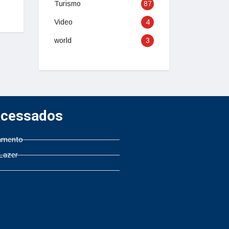
Turismo
87
Video
4
world
3
Acessados
amento
 Lazer