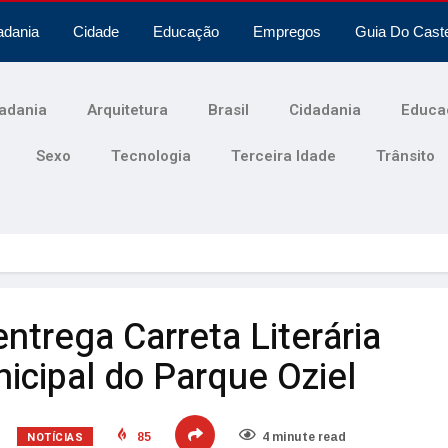
adania
Cidade
Educação
Empregos
Guia Do Cast
adania
Arquitetura
Brasil
Cidadania
Educa
Sexo
Tecnologia
Terceira Idade
Trânsito
entrega Carreta Literária
icipal do Parque Oziel
NOTÍCIAS
85
4 minute read