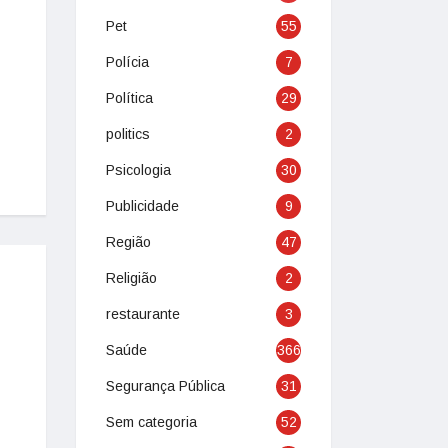
Pet
55
Polícia
7
Política
29
politics
2
Psicologia
30
Publicidade
9
Região
47
Religião
2
restaurante
3
Saúde
366
Segurança Pública
31
Sem categoria
52