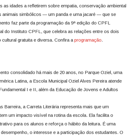
as as idades a refletirem sobre empatia, conservação ambiental
ois animais simbólicos — um panda e uma jacaré — que se
mento faz parte da programação da 9ª edição do CPFL
ral do Instituto CPFL, que celebra as relações entre os dois
ltural gratuita e diversa. Confira a
programação
.
nto consolidado há mais de 20 anos, no Parque Oziel, uma
rica Latina, a Escola Municipal Oziel Alves Pereira atende
Fundamental I e II, além da Educação de Jovens e Adultos
s Barreira, a Carreta Literária representa mais que um
a tem um impacto visível na rotina da escola. Ela facilita o
rativo para os alunos e reforça o hábito da leitura. É uma
 desempenho, o interesse e a participação dos estudantes. O