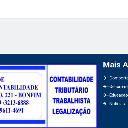
Mais 
Comport
Cultura e
Educação
Notícias