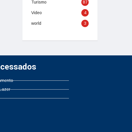
Turismo
87
Video
4
world
3
Acessados
amento
 Lazer