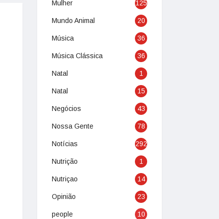
Mulher
125
Mundo Animal
20
Música
36
Música Clássica
36
Natal
1
Natal
15
Negócios
43
Nossa Gente
78
Notícias
292
Nutrição
1
Nutriçao
14
Opinião
23
people
10