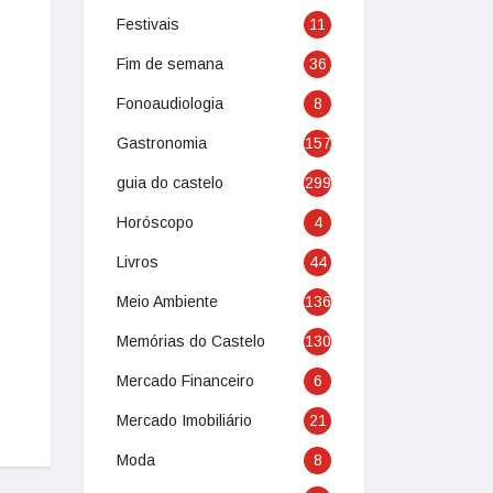
Festivais
11
Fim de semana
36
Fonoaudiologia
8
Gastronomia
157
guia do castelo
299
Horóscopo
4
Livros
44
Meio Ambiente
136
Memórias do Castelo
130
Mercado Financeiro
6
Mercado Imobiliário
21
Moda
8