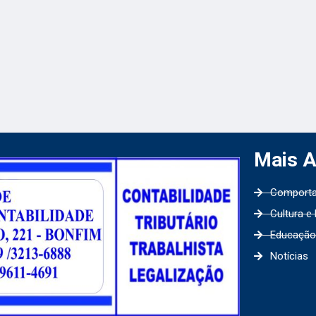
Mais 
Comport
Cultura e
Educação
Notícias