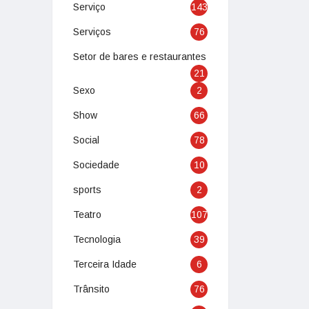
Serviço
143
Serviços
76
Setor de bares e restaurantes
21
Sexo
2
Show
66
Social
78
Sociedade
10
sports
2
Teatro
107
Tecnologia
39
Terceira Idade
6
Trânsito
76