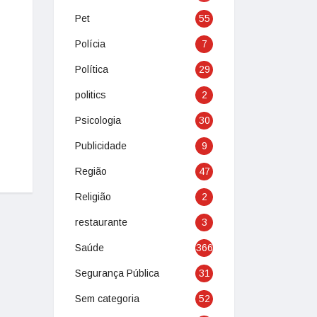
Pet
55
Polícia
7
Política
29
politics
2
Psicologia
30
Publicidade
9
Região
47
Religião
2
restaurante
3
Saúde
366
Segurança Pública
31
Sem categoria
52