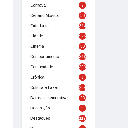
Carnaval
7
Cenário Musical
56
Cidadania
314
Cidade
976
Cinema
50
Comportamento
318
Comunidade
393
Crônica
1
Cultura e Lazer
284
Datas comemorativas
26
Decoração
9
Destaques
119