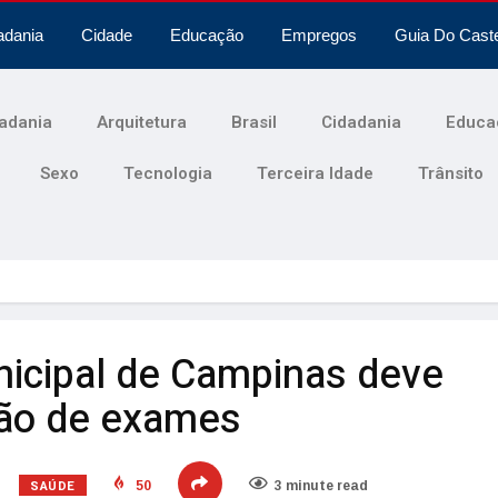
adania
Cidade
Educação
Empregos
Guia Do Cast
adania
Arquitetura
Brasil
Cidadania
Educa
Sexo
Tecnologia
Terceira Idade
Trânsito
nicipal de Campinas deve
hão de exames
SAÚDE
50
3 minute read