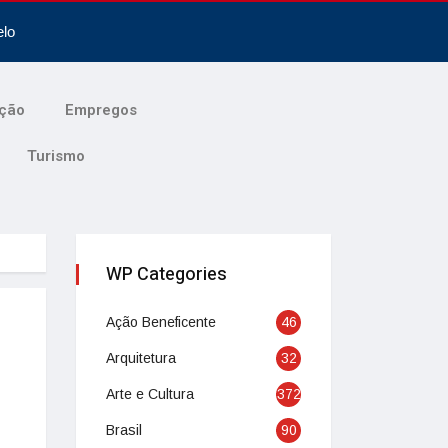
elo
ção
Empregos
Turismo
WP Categories
Ação Beneficente
46
Arquitetura
32
Arte e Cultura
372
Brasil
90