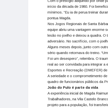
Com o prestígio adquirido por onde p
início da década de 1980. Foi benefic
mínimos. “Eu ia de perua treinar dura
pontua Magda.
Nos Jogos Regionais de Santa Bárbara
equipe abriu uma vantagem enorme sob
lesão no joelho e deixou a quadra. O
adversário. No sacrifício, com o joel
Alguns meses depois, junto com outra
sério quando retornava do treino. “U
Foi um desespero”, relembra. O traum
real ao ser convidada para integrar 
Esportes e Recreação (DMEFER) de
A seriedade e o comprometimento de 
quadro de funcionários públicos da Pr
João do Pulo é parte da vida
A experiência inicial de Magda Raimu
Trabalhadores, na Vila Castelo Bran
projeto para a população, foi transfer