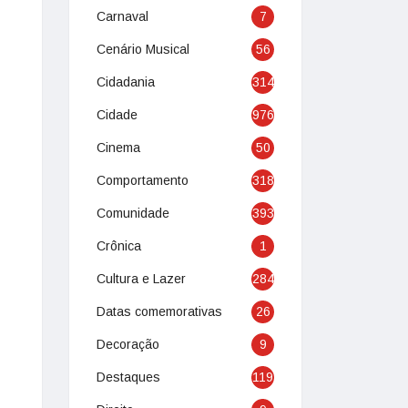
Carnaval
7
Cenário Musical
56
Cidadania
314
Cidade
976
Cinema
50
Comportamento
318
Comunidade
393
Crônica
1
Cultura e Lazer
284
Datas comemorativas
26
Decoração
9
Destaques
119