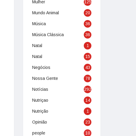
Mulher
125
Mundo Animal
20
Música
36
Música Clássica
36
Natal
1
Natal
15
Negócios
43
Nossa Gente
78
Notícias
292
Nutriçao
14
Nutrição
1
Opinião
23
people
10