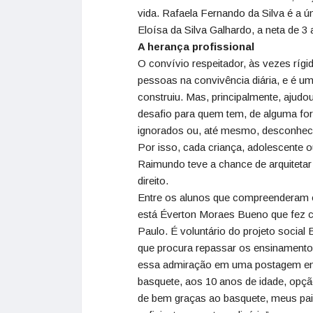
vida. Rafaela Fernando da Silva é a 
Eloísa da Silva Galhardo, a neta de 3 
A herança profissional
O convívio respeitador, às vezes ríg
pessoas na convivência diária, e é 
construiu. Mas, principalmente, ajudou 
desafio para quem tem, de alguma fo
ignorados ou, até mesmo, desconhec
Por isso, cada criança, adolescente 
Raimundo teve a chance de arquitetar
direito.
Entre os alunos que compreenderam os
está Éverton Moraes Bueno que fez ca
Paulo. É voluntário do projeto social
que procura repassar os ensinament
essa admiração em uma postagem em u
basquete, aos 10 anos de idade, opç
de bem graças ao basquete, meus pais