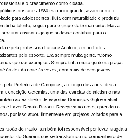
profissional e o crescimento como cidadã.
 públicos nos anos 1980 era muito grande, assim como o
oltado para adolescentes, fluía com naturalidade e produziu
m tinha talento, seguia para o grupo de treinamento. Mas a
, procurar ensinar algo que pudesse contribuir para o
da.
 ela e pela professora Luciane Analeto, em períodos
patizantes pelo esporte. Era sempre muita gente. “Como
emos que ser exemplos. Sempre tinha muita gente na praça,
a até às dez da noite às vezes, com mais de cem jovens
os pela Prefeitura de Campinas, ao longo dos anos, deu a
om Conceição Geremias, uma das estrelas do atletismo nas
ambém ao ex-diretor de esportes Domingos Gigli e a atual
tes e Lazer
Renata
Baronti. Receptiva ao novo, aprendeu a
tos, por isso atuou firmemente em projetos voltados para a
tes “João do Paulo” também foi responsável por levar Magda a
-jogador do Guarani, que se transformou no companheiro de