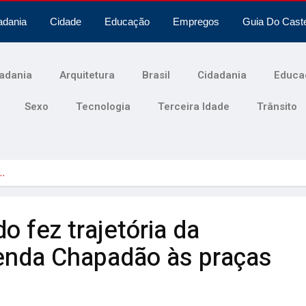
adania
Cidade
Educação
Empregos
Guia Do Cast
adania
Arquitetura
Brasil
Cidadania
Educa
Sexo
Tecnologia
Terceira Idade
Trânsito
z…
 fez trajetória da
zenda Chapadão às praças