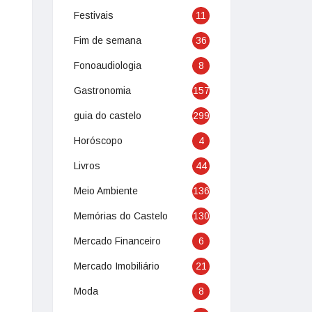
Festivais
11
Fim de semana
36
Fonoaudiologia
8
Gastronomia
157
guia do castelo
299
Horóscopo
4
Livros
44
Meio Ambiente
136
Memórias do Castelo
130
Mercado Financeiro
6
Mercado Imobiliário
21
Moda
8