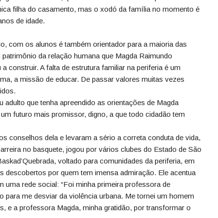
única filha do casamento, mas o xodó da família no momento é
anos de idade.
ido, com os alunos é também orientador para a maioria das
um patrimônio da relação humana que Magda Raimundo
a construir. A falta de estrutura familiar na periferia é um
rma, a missão de educar. De passar valores muitas vezes
idos.
ou adulto que tenha apreendido as orientações de Magda
 um futuro mais promissor, digno, a que todo cidadão tem
 conselhos dela e levaram a sério a correta conduta de vida,
rreira no basquete, jogou por vários clubes do Estado de São
 Baskad’Quebrada, voltado para comunidades da periferia, em
os descobertos por quem tem imensa admiração. Ele acentua
ma rede social: “Foi minha primeira professora de
ão para me desviar da violência urbana. Me tornei um homem
, e a professora Magda, minha gratidão, por transformar o