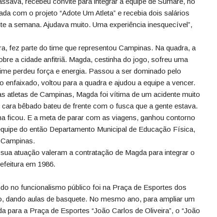
assava, recebeu convite para integrar a equipe de Sumaré, no
iada com o projeto “Adote Um Atleta” e recebia dois salários
nte a semana. Ajudava muito. Uma experiência inesquecível”,
, fez parte do time que representou Campinas. Na quadra, a
re a cidade anfitriã. Magda, cestinha do jogo, sofreu uma
 time perdeu força e energia. Passou a ser dominado pelo
ho enfaixado, voltou para a quadra e ajudou a equipe a vencer.
s atletas de Campinas, Magda foi vítima de um acidente muito
m cara bêbado bateu de frente com o fusca que a gente estava.
a ficou. E a meta de parar com as viagens, ganhou contorno
a equipe do então Departamento Municipal de Educação Física,
 Campinas.
sua atuação valeram a contratação de Magda para integrar o
efeitura em 1986.
ndo no funcionalismo público foi na Praça de Esportes dos
co, dando aulas de basquete. No mesmo ano, para ampliar um
ida para a Praça de Esportes “João Carlos de Oliveira”, o “João