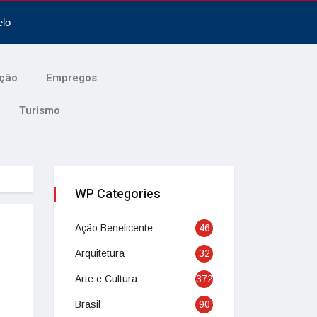
elo
ção
Empregos
Turismo
WP Categories
Ação Beneficente
46
Arquitetura
32
Arte e Cultura
372
Brasil
90