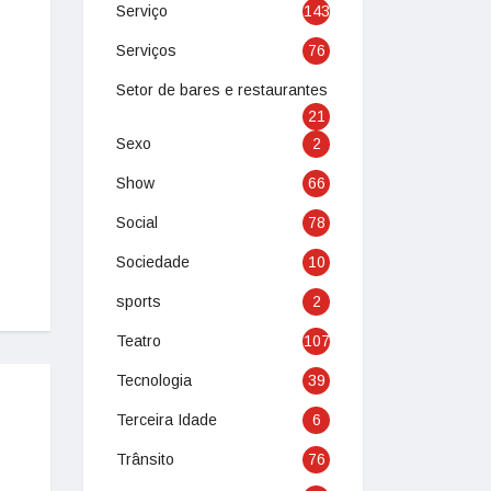
Serviço
143
Serviços
76
Setor de bares e restaurantes
21
Sexo
2
Show
66
Social
78
Sociedade
10
sports
2
Teatro
107
Tecnologia
39
Terceira Idade
6
Trânsito
76