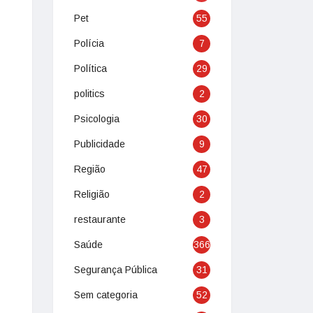
Pet
55
Polícia
7
Política
29
politics
2
Psicologia
30
Publicidade
9
Região
47
Religião
2
restaurante
3
Saúde
366
Segurança Pública
31
Sem categoria
52