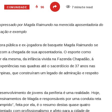
COMUNIDADE
96
7 minute read
expressado por Magda Raimundo na merecida aposentadoria do
icação e exemplo
idora pública e ex-jogadora de basquete Magda Raimundo se
3, com a chegada de sua aposentadoria. O esporte como
or ela mesma, da infância vivida na Fazenda Chapadão, à
experiências nas quadras até o sacerdócio de 37 anos nas
mpinas, que construíram um legado de admiração e respeito
desenvolvimento de jovens da periferia é uma realidade. Hoje,
 ensinamentos de Magda e responsáveis por uma conduta reta
umprido”, feita por ela, é o resumo destas quase quatro
tentado com profissionalismo e afeto para a cidade de