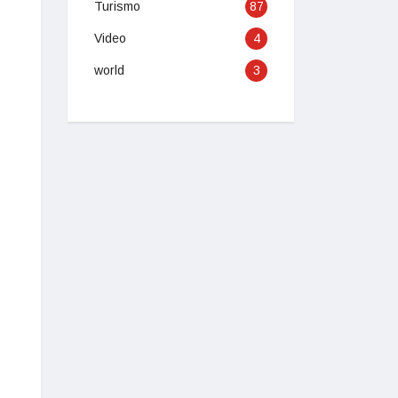
Turismo
87
Video
4
world
3