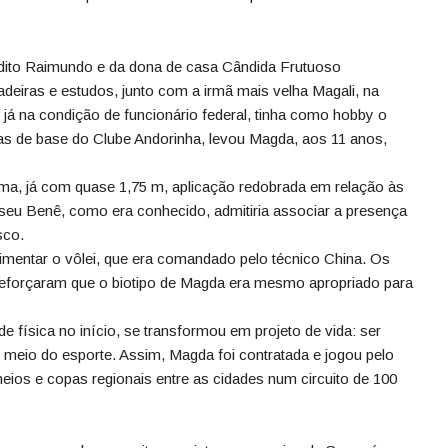
edito Raimundo e da dona de casa Cândida Frutuoso
deiras e estudos, junto com a irmã mais velha Magali, na
 já na condição de funcionário federal, tinha como hobby o
as de base do Clube Andorinha, levou Magda, aos 11 anos,
turma, já com quase 1,75 m, aplicação redobrada em relação às
seu Benê, como era conhecido, admitiria associar a presença
sco.
rimentar o vôlei, que era comandado pelo técnico China. Os
reforçaram que o biotipo de Magda era mesmo apropriado para
e física no início, se transformou em projeto de vida: ser
or meio do esporte. Assim, Magda foi contratada e jogou pelo
rneios e copas regionais entre as cidades num circuito de 100