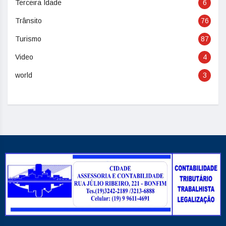
Terceira Idade
6
Trânsito
76
Turismo
87
Video
4
world
3