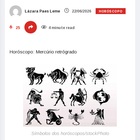
HORÓSCOPO
Lázara Paes Leme
22/06/2026
25
4 minute read
Horóscopo: Mercúrio retrógrado
Símbolos dos horóscopos/stockPhoto