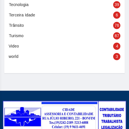
Tecnologia
39
Terceira Idade
6
Trânsito
76
Turismo
87
Video
4
world
3