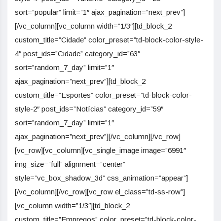
sort=”popular” limit=”1″ ajax_pagination=”next_prev”]
[/vc_column][vc_column width=”1/3″][td_block_2
custom_title=”Cidade” color_preset=”td-block-color-style-
4″ post_ids=”Cidade” category_id=”63″
sort=”random_7_day” limit=”1″
ajax_pagination=”next_prev”][td_block_2
custom_title=”Esportes” color_preset=”td-block-color-
style-2″ post_ids=”Notícias” category_id=”59″
sort=”random_7_day” limit=”1″
ajax_pagination=”next_prev”][/vc_column][/vc_row]
[vc_row][vc_column][vc_single_image image=”6991″
img_size=”full” alignment=”center”
style=”vc_box_shadow_3d” css_animation=”appear”]
[/vc_column][/vc_row][vc_row el_class=”td-ss-row”]
[vc_column width=”1/3″][td_block_2
custom_title=”Empregos” color_preset=”td-block-color-