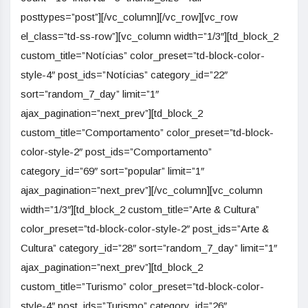
posttypes=”post”][/vc_column][/vc_row][vc_row
el_class=”td-ss-row”][vc_column width=”1/3″][td_block_2
custom_title=”Notícias” color_preset=”td-block-color-
style-4″ post_ids=”Notícias” category_id=”22″
sort=”random_7_day” limit=”1″
ajax_pagination=”next_prev”][td_block_2
custom_title=”Comportamento” color_preset=”td-block-
color-style-2″ post_ids=”Comportamento”
category_id=”69″ sort=”popular” limit=”1″
ajax_pagination=”next_prev”][/vc_column][vc_column
width=”1/3″][td_block_2 custom_title=”Arte & Cultura”
color_preset=”td-block-color-style-2″ post_ids=”Arte &
Cultura” category_id=”28″ sort=”random_7_day” limit=”1″
ajax_pagination=”next_prev”][td_block_2
custom_title=”Turismo” color_preset=”td-block-color-
style-4″ post_ids=”Turismo” category_id=”26″