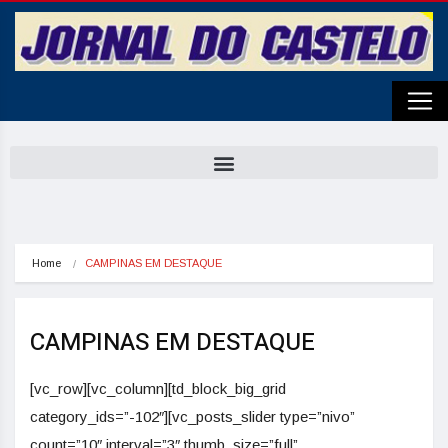
Home
CAMPINAS EM DESTAQUE
CAMPINAS EM DESTAQUE
[vc_row][vc_column][td_block_big_grid
category_ids=”-102″][vc_posts_slider type=”nivo”
count=”10″ interval=”3″ thumb_size=”full”