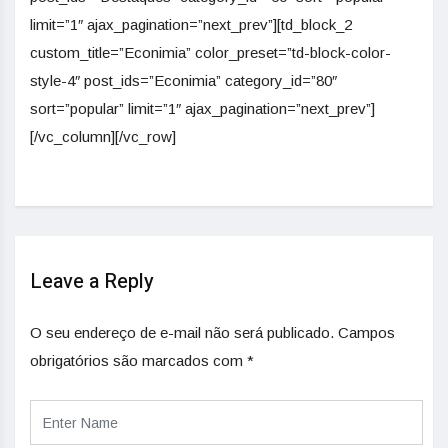
limit=”1″ ajax_pagination=”next_prev”][td_block_2
custom_title=”Econimia” color_preset=”td-block-color-
style-4″ post_ids=”Econimia” category_id=”80″
sort=”popular” limit=”1″ ajax_pagination=”next_prev”]
[/vc_column][/vc_row]
Leave a Reply
O seu endereço de e-mail não será publicado.
Campos
obrigatórios são marcados com
*