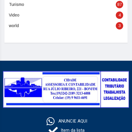
Turismo
87
Video
4
world
3
ANUNCIE AQUI
Item da lista