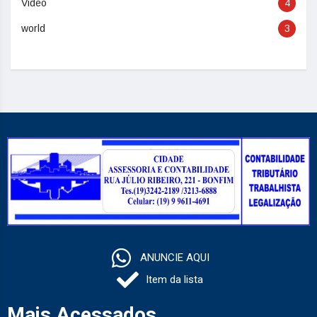
Video
4
world
3
ANUNCIE AQUI
Item da lista
Mais Acessados