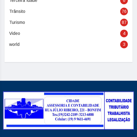
Terceira Idade
6
Trânsito
76
Turismo
87
Video
4
world
3