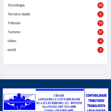
Tecnologia
39
Terceira Idade
6
Trânsito
76
Turismo
87
Video
4
world
3