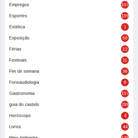
Empregos
107
Esportes
159
Estética
1
Exposição
50
Férias
12
Festivais
11
Fim de semana
36
Fonoaudiologia
8
Gastronomia
157
guia do castelo
299
Horóscopo
4
Livros
44
Meio Ambiente
136