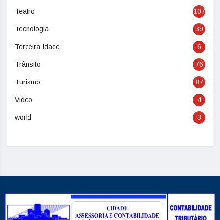
Teatro
107
Tecnologia
39
Terceira Idade
6
Trânsito
76
Turismo
87
Video
4
world
3