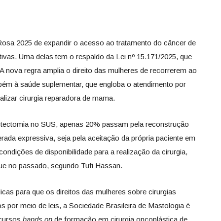
osa 2025 de expandir o acesso ao tratamento do câncer de
tivas. Uma delas tem o respaldo da Lei nº 15.171/2025, que
 A nova regra amplia o direito das mulheres de recorrerem ao
ém à saúde suplementar, que engloba o atendimento por
alizar cirurgia reparadora de mama.
stectomia no SUS, apenas 20% passam pela reconstrução
da expressiva, seja pela aceitação da própria paciente em
ndições de disponibilidade para a realização da cirurgia,
ue no passado, segundo Tufi Hassan.
as para que os direitos das mulheres sobre cirurgias
por meio de leis, a Sociedade Brasileira de Mastologia é
 cursos
hands on
de formação em cirurgia oncoplástica de