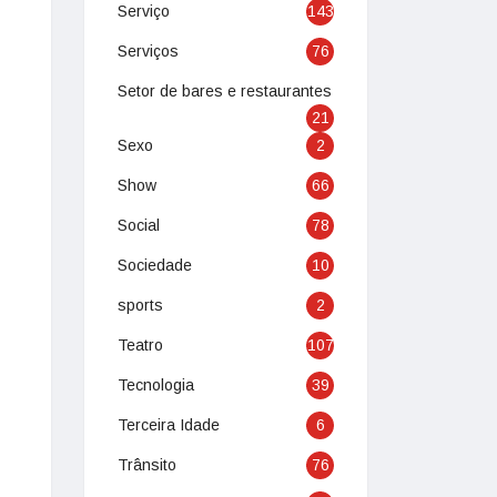
Serviço
143
Serviços
76
Setor de bares e restaurantes
21
Sexo
2
Show
66
Social
78
Sociedade
10
sports
2
Teatro
107
Tecnologia
39
Terceira Idade
6
Trânsito
76