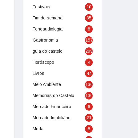
Festivais
10
Fim de semana
35
Fonoaudiologia
8
Gastronomia
157
guia do castelo
299
Horóscopo
4
Livros
44
Meio Ambiente
136
Memórias do Castelo
130
Mercado Financeiro
6
Mercado Imobiliário
21
Moda
8