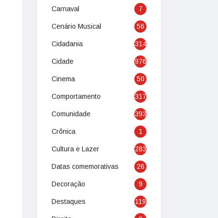
Carnaval
7
Cenário Musical
56
Cidadania
314
Cidade
976
Cinema
50
Comportamento
317
Comunidade
393
Crônica
1
Cultura e Lazer
283
Datas comemorativas
26
Decoração
9
Destaques
119