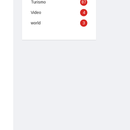
Turismo
87
Video
4
world
3