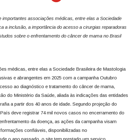
e importantes associações médicas, entre elas a Sociedade
ca a inclusão, a importância do acesso a cirurgias reparadoras
 estudos sobre o enfrentamento do câncer de mama no Brasil
ões médicas, entre elas a Sociedade Brasileira de Mastologia
lusivas e abrangentes em 2025 com a campanha Outubro
 acesso ao diagnóstico e tratamento do câncer de mama,
 do Ministério da Saúde, aliada às indicações das entidades
afia a partir dos 40 anos de idade. Segundo projeção do
o País deve registrar 74 mil novos casos no encerramento do
o enfrentamento da doença, as ações da campanha visam
formações confiáveis, disponibilizadas no
sde o ano passado, o site tem prestado um serviço