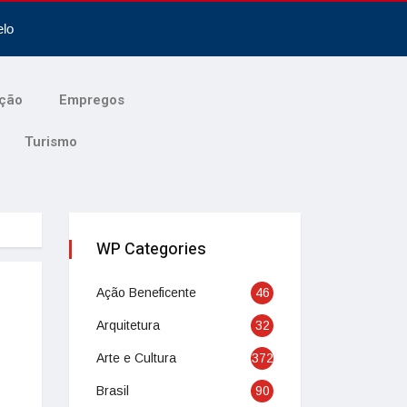
elo
ção
Empregos
Turismo
WP Categories
Ação Beneficente
46
Arquitetura
32
Arte e Cultura
372
Brasil
90