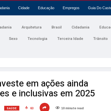
adania
Cidade
Educação
Empregos
Guia Do Cast
adania
Arquitetura
Brasil
Cidadania
Educa
Sexo
Tecnologia
Terceira Idade
Trânsito
nveste em ações ainda
es e inclusivas em 2025
SAÚDE
63
10 minute read