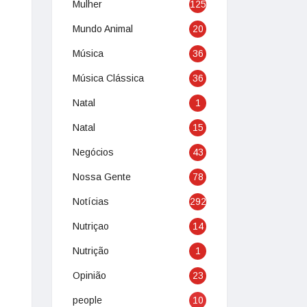
Mulher
125
Mundo Animal
20
Música
36
Música Clássica
36
Natal
1
Natal
15
Negócios
43
Nossa Gente
78
Notícias
292
Nutriçao
14
Nutrição
1
Opinião
23
people
10