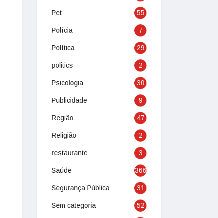
Pet
55
Polícia
7
Política
29
politics
2
Psicologia
30
Publicidade
9
Região
47
Religião
2
restaurante
3
Saúde
366
Segurança Pública
31
Sem categoria
52