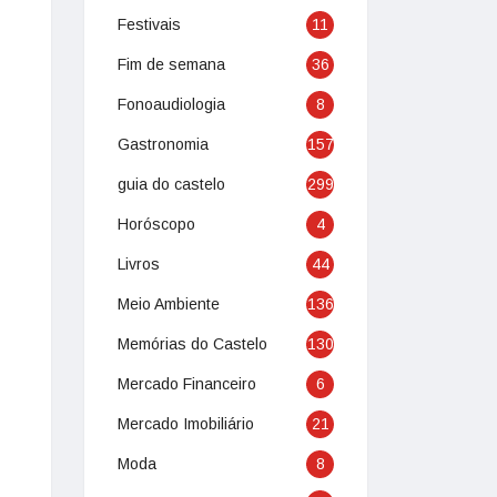
Festivais
11
Fim de semana
36
Fonoaudiologia
8
Gastronomia
157
guia do castelo
299
Horóscopo
4
Livros
44
Meio Ambiente
136
Memórias do Castelo
130
Mercado Financeiro
6
Mercado Imobiliário
21
Moda
8