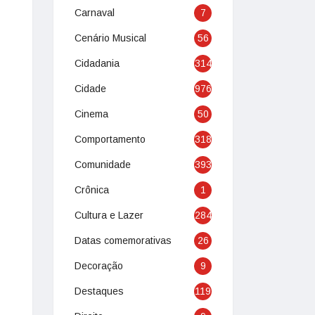
Carnaval
7
Cenário Musical
56
Cidadania
314
Cidade
976
Cinema
50
Comportamento
318
Comunidade
393
Crônica
1
Cultura e Lazer
284
Datas comemorativas
26
Decoração
9
Destaques
119