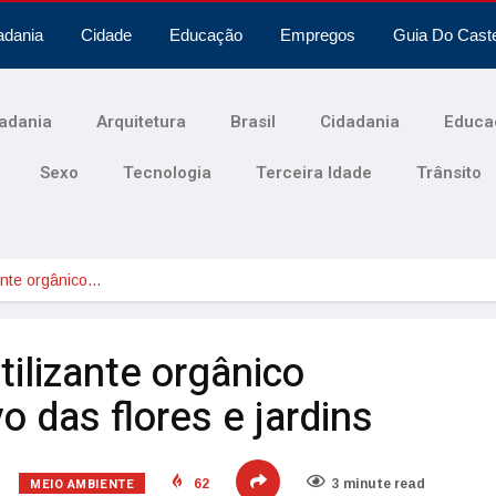
adania
Cidade
Educação
Empregos
Guia Do Cast
adania
Arquitetura
Brasil
Cidadania
Educa
Sexo
Tecnologia
Terceira Idade
Trânsito
zante orgânico…
tilizante orgânico
o das flores e jardins
MEIO AMBIENTE
62
3 minute read