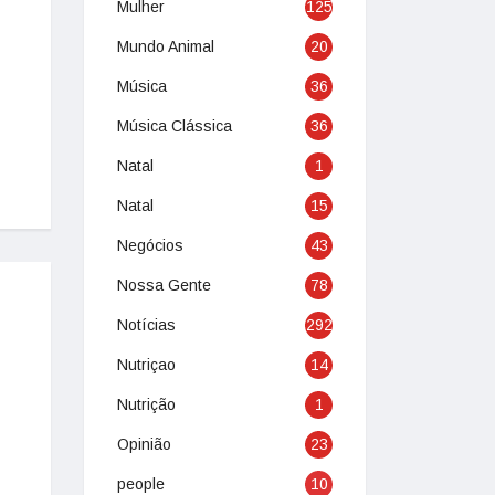
Mulher
125
Mundo Animal
20
Música
36
Música Clássica
36
Natal
1
Natal
15
Negócios
43
Nossa Gente
78
Notícias
292
Nutriçao
14
Nutrição
1
Opinião
23
people
10