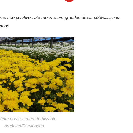
ânico são positivos até mesmo em grandes áreas públicas, nas
radado
sântemos recebem fertilizante
orgânico/Divulgação