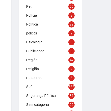
Pet
55
Polícia
7
Política
29
politics
2
Psicologia
30
Publicidade
9
Região
47
Religião
2
restaurante
3
Saúde
366
Segurança Pública
31
Sem categoria
52