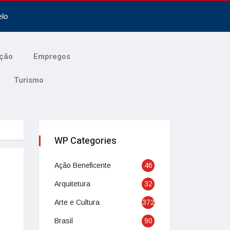
elo
ção
Empregos
Turismo
WP Categories
Ação Beneficente
46
Arquitetura
32
Arte e Cultura
372
Brasil
90