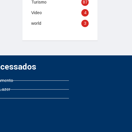
Turismo
87
Video
4
world
3
Acessados
amento
 Lazer