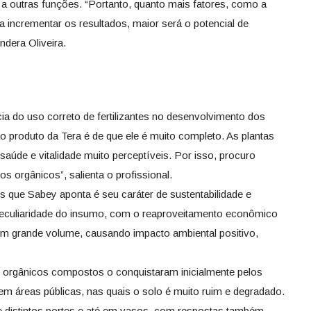
 a outras funções. “Portanto, quanto mais fatores, como a
 incrementar os resultados, maior será o potencial de
ndera Oliveira.
cia do uso correto de fertilizantes no desenvolvimento dos
o produto da Tera é de que ele é muito completo. As plantas
úde e vitalidade muito perceptíveis. Por isso, procuro
s orgânicos”, salienta o profissional.
es que Sabey aponta é seu caráter de sustentabilidade e
 peculiaridade do insumo, com o reaproveitamento econômico
em grande volume, causando impacto ambiental positivo,
es orgânicos compostos o conquistaram inicialmente pelos
m áreas públicas, nas quais o solo é muito ruim e degradado.
 de distintos portes e até em vasos, com respostas também