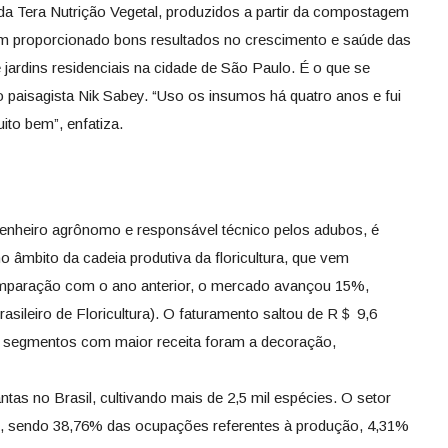
s da Tera Nutrição Vegetal, produzidos a partir da compostagem
em proporcionado bons resultados no crescimento e saúde das
 jardins residenciais na cidade de São Paulo. É o que se
o paisagista Nik Sabey. “Uso os insumos há quatro anos e fui
to bem”, enfatiza.
genheiro agrônomo e responsável técnico pelos adubos, é
o âmbito da cadeia produtiva da floricultura, que vem
omparação com o ano anterior, o mercado avançou 15%,
rasileiro de Floricultura). O faturamento saltou de R＄ 9,6
ês segmentos com maior receita foram a decoração,
antas no Brasil, cultivando mais de 2,5 mil espécies. O setor
e, sendo 38,76% das ocupações referentes à produção, 4,31%