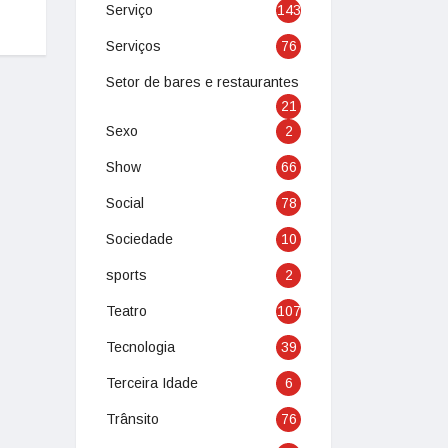
Serviço
143
Serviços
76
Setor de bares e restaurantes
21
Sexo
2
Show
66
Social
78
Sociedade
10
sports
2
Teatro
107
Tecnologia
39
Terceira Idade
6
Trânsito
76