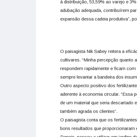
à distribuição, 53,59% ao varejo e 3%
adubação adequada, contribuírem para
expansão dessa cadeia produtiva”, po
O paisagista Nik Sabey reitera a eficá
cultivares. “Minha percepção quanto a
respondem rapidamente e ficam com sa
sempre levantar a bandeira dos insumo
Outro aspecto positivo dos fertilizant
aderente à economia circular. “Essa
de um material que seria descartado 
também agrada os clientes”.
O paisagista conta que os fertilizant
bons resultados que proporcionaram e
Depois, passou a utilizar em jardins