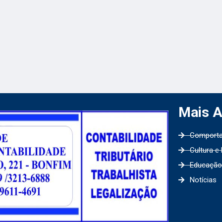
Mais 
Comport
Cultura e
Educação
Notícias