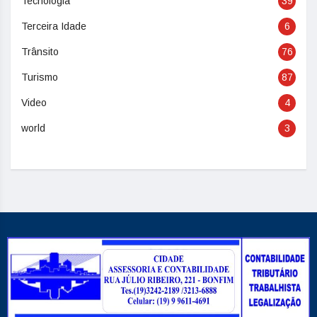
Tecnologia
39
Terceira Idade
6
Trânsito
76
Turismo
87
Video
4
world
3