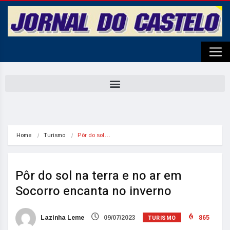
Home
Turismo
Pôr do sol…
Pôr do sol na terra e no ar em
Socorro encanta no inverno
TURISMO
Lazinha Leme
09/07/2023
865