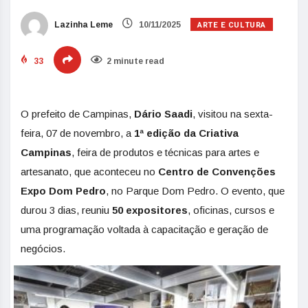
ARTE E CULTURA
Lazinha Leme
10/11/2025
33
2 minute read
O prefeito de Campinas,
Dário Saadi
, visitou na sexta-
feira, 07 de novembro, a
1ª edição da Criativa
Campinas
, feira de produtos e técnicas para artes e
artesanato, que aconteceu no
Centro de Convenções
Expo Dom Pedro
, no Parque Dom Pedro. O evento, que
durou 3 dias, reuniu
50 expositores
, oficinas, cursos e
uma programação voltada à capacitação e geração de
negócios.