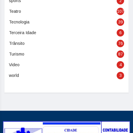
sports
2
Teatro
107
Tecnologia
39
Terceira Idade
6
Trânsito
76
Turismo
87
Video
4
world
3