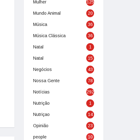
Mulher
125
Mundo Animal
20
Música
36
Música Clássica
36
Natal
1
Natal
15
Negócios
43
Nossa Gente
78
Notícias
292
Nutrição
1
Nutriçao
14
Opinião
23
people
10