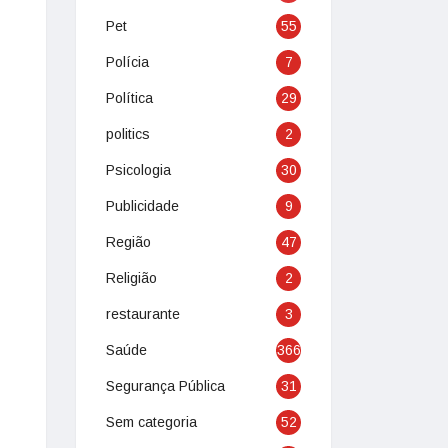
Pet
55
Polícia
7
Política
29
politics
2
Psicologia
30
Publicidade
9
Região
47
Religião
2
restaurante
3
Saúde
366
Segurança Pública
31
Sem categoria
52