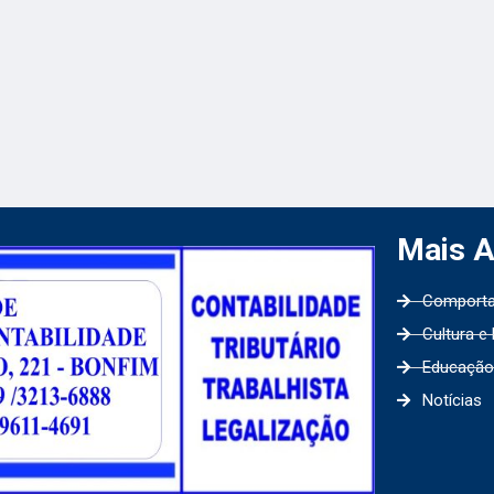
Mais 
Comport
Cultura e
Educação
Notícias