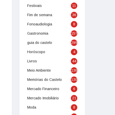
Festivais
11
Fim de semana
36
Fonoaudiologia
8
Gastronomia
157
guia do castelo
299
Horóscopo
4
Livros
44
Meio Ambiente
136
Memórias do Castelo
130
Mercado Financeiro
6
Mercado Imobiliário
21
Moda
8