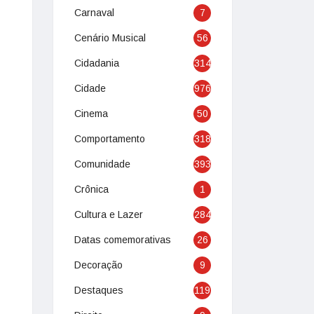
Carnaval
7
Cenário Musical
56
Cidadania
314
Cidade
976
Cinema
50
Comportamento
318
Comunidade
393
Crônica
1
Cultura e Lazer
284
Datas comemorativas
26
Decoração
9
Destaques
119