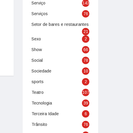
Serviço
143
Serviços
76
Setor de bares e restaurantes
21
Sexo
2
Show
66
Social
78
Sociedade
10
sports
2
Teatro
107
Tecnologia
39
Terceira Idade
6
Trânsito
76