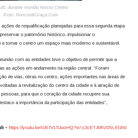
utti, durante reunião Nosso Centro
oto: Roncon&Graça.Com
 ações de requalificação planejadas para essa segunda etapa
eservar o patrimônio histórico, impulsionar o
e tornar o centro um espaço mais moderno e sustentável.
reunião com as entidades teve o objetivo de permitir que a
das as ações em andamento na região central. “Foram
cação de vias, obras no centro, ações importantes nas áreas de
voltadas à revitalização do centro da cidade e à atração de
 pessoas, para que o coração da cidade recupere sua
destaco a importância da participação das entidades”,
di –
https://youtu.be/GB7VL5JuoHQ?
si=c3cETJ0RzD5LEGh0