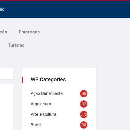
elo
ção
Empregos
Turismo
WP Categories
Ação Beneficente
46
Arquitetura
32
Arte e Cultura
372
Brasil
90