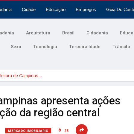
adania
Cidade
Educação
Empregos
Guia Do Cast
adania
Arquitetura
Brasil
Cidadania
Educa
Sexo
Tecnologia
Terceira Idade
Trânsito
efeitura de Campinas…
Campinas apresenta ações
ação da região central
MERCADO IMOBILIÁRIO
28