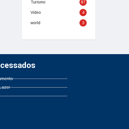
Turismo
87
Video
4
world
3
Acessados
amento
 Lazer