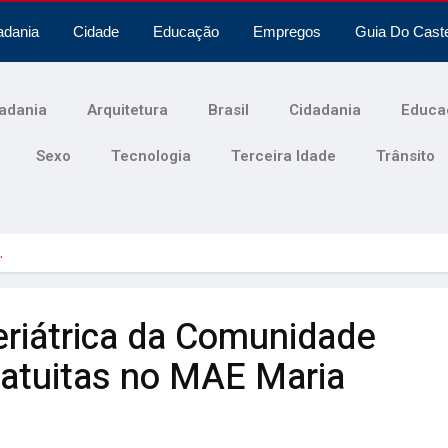
adania
Cidade
Educação
Empregos
Guia Do Cast
adania
Arquitetura
Brasil
Cidadania
Educa
Sexo
Tecnologia
Terceira Idade
Trânsito
…
eriátrica da Comunidade
ratuitas no MAE Maria