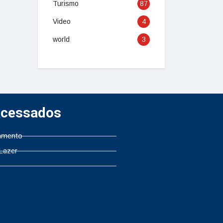
Turismo
87
Video
4
world
3
Acessados
amento
 Lazer