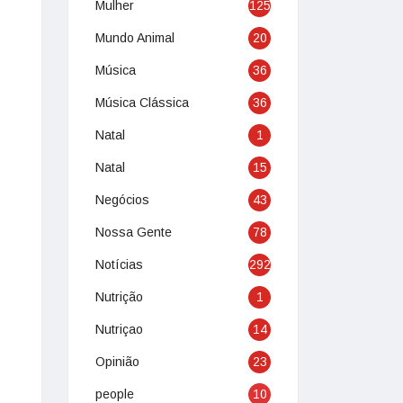
Mulher
125
Mundo Animal
20
Música
36
Música Clássica
36
Natal
1
Natal
15
Negócios
43
Nossa Gente
78
Notícias
292
Nutrição
1
Nutriçao
14
Opinião
23
people
10