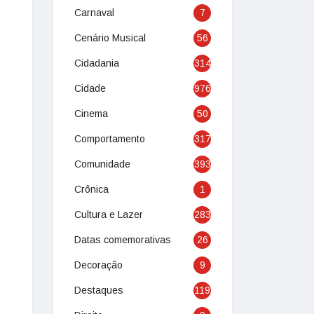
Carnaval
7
Cenário Musical
56
Cidadania
314
Cidade
976
Cinema
50
Comportamento
317
Comunidade
393
Crônica
1
Cultura e Lazer
283
Datas comemorativas
26
Decoração
9
Destaques
119