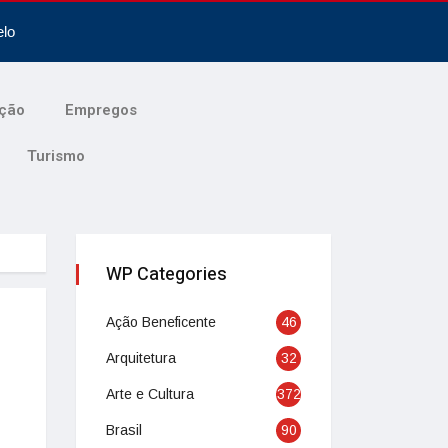
elo
ção
Empregos
Turismo
WP Categories
Ação Beneficente
46
Arquitetura
32
Arte e Cultura
372
Brasil
90