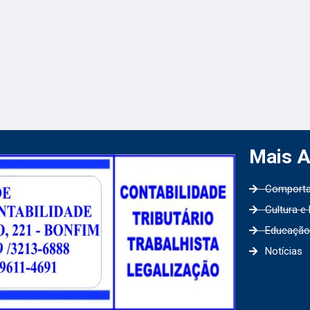
Mais 
Comport
Cultura e
Educação
Notícias