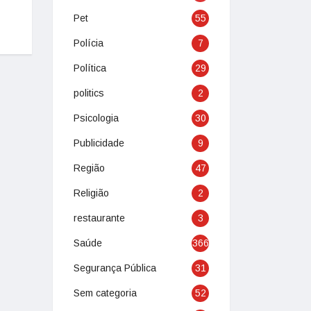
Pet
55
Polícia
7
Política
29
politics
2
Psicologia
30
Publicidade
9
Região
47
Religião
2
restaurante
3
Saúde
366
Segurança Pública
31
Sem categoria
52