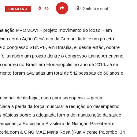
CIDADANIA
62
2 minute read
 ação PROMOVI – projeto movimento do idoso – em
ecida como Ação Geriátrica da Comunidade, é um projeto
nte o congresso SBNPE, em Brasília, e, desde então, ocorre
foi também um projeto dentre o congresso Latino Americano
 ocorreu no Brasil em Florianópolis no ano de 2016. Já se
ento foram avaliadas um total de 542 pessoas de 60 anos e
ricional, de disfagia, risco para sarcopenia – perda
ciada a perda da força muscular e redução do desempenho
ões básicas sobre a adequada forma de manutenção da saúde
mpinas, a Sociedade Brasileira de Nutrição Parenteral e
eria com a ONG MAE Maria Rosa (Rua Vicente Palombo, 34