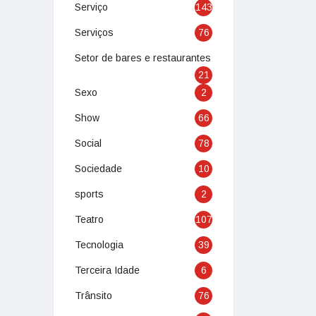
Serviço
143
Serviços
76
Setor de bares e restaurantes
21
Sexo
2
Show
66
Social
78
Sociedade
10
sports
2
Teatro
107
Tecnologia
39
Terceira Idade
6
Trânsito
76