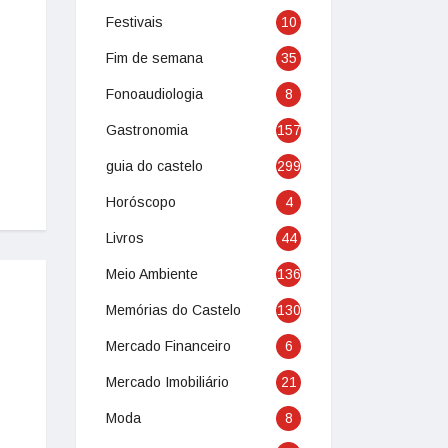
Festivais
10
Fim de semana
35
Fonoaudiologia
8
Gastronomia
157
guia do castelo
299
Horóscopo
4
Livros
44
Meio Ambiente
136
Memórias do Castelo
130
Mercado Financeiro
6
Mercado Imobiliário
21
Moda
8