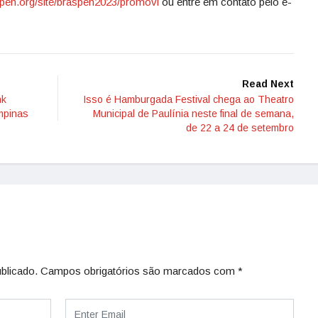
en.org/site/
braspen2023/promovi
ou entre em contato pelo e-
Read Next
nk
Isso é Hamburgada Festival chega ao Theatro
mpinas
Municipal de Paulínia neste final de semana,
de 22 a 24 de setembro
blicado.
Campos obrigatórios são marcados com
*