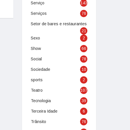
Serviço
143
Serviços
76
Setor de bares e restaurantes
21
Sexo
2
Show
66
Social
78
Sociedade
10
sports
2
Teatro
107
Tecnologia
39
Terceira Idade
6
Trânsito
76