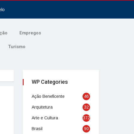
elo
ção
Empregos
Turismo
WP Categories
Ação Beneficente
46
Arquitetura
32
Arte e Cultura
372
Brasil
90