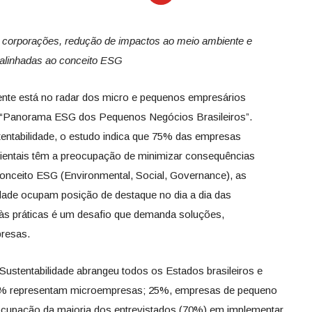
 corporações, redução de impactos ao meio ambiente e
alinhadas ao conceito ESG
nte está no radar dos micro e pequenos empresários
sa “Panorama ESG dos Pequenos Negócios Brasileiros”.
entabilidade, o estudo indica que 75% das empresas
ientais têm a preocupação de minimizar consequências
conceito ESG (Environmental, Social, Governance), as
idade ocupam posição de destaque no dia a dia das
 às práticas é um desafio que demanda soluções,
resas.
ustentabilidade abrangeu todos os Estados brasileiros e
 75% representam microempresas; 25%, empresas de pequeno
ocupação da maioria dos entrevistados (70%) em implementar