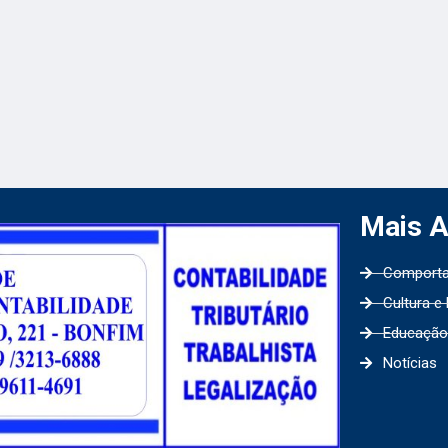
Mais 
Comport
Cultura e
Educação
Notícias