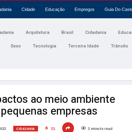
adania
Cidade
Educação
Empregos
Guia Do Cast
adania
Arquitetura
Brasil
Cidadania
Educa
Sexo
Tecnologia
Terceira Idade
Trânsito
actos ao meio ambiente
e pequenas empresas
CIDADANIA
2023
31
3 minute read