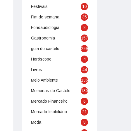
Festivais
10
Fim de semana
35
Fonoaudiologia
8
Gastronomia
157
guia do castelo
299
Horóscopo
4
Livros
44
Meio Ambiente
136
Memórias do Castelo
130
Mercado Financeiro
6
Mercado Imobiliário
21
Moda
8