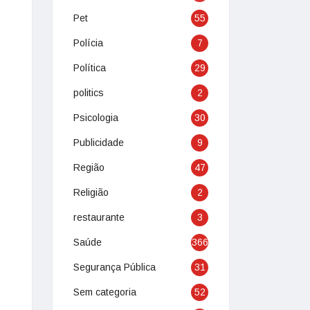
Pet
55
Polícia
7
Política
29
politics
2
Psicologia
30
Publicidade
9
Região
47
Religião
2
restaurante
3
Saúde
366
Segurança Pública
31
Sem categoria
52