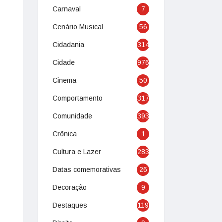
Carnaval
7
Cenário Musical
56
Cidadania
314
Cidade
976
Cinema
50
Comportamento
317
Comunidade
393
Crônica
1
Cultura e Lazer
283
Datas comemorativas
26
Decoração
9
Destaques
119