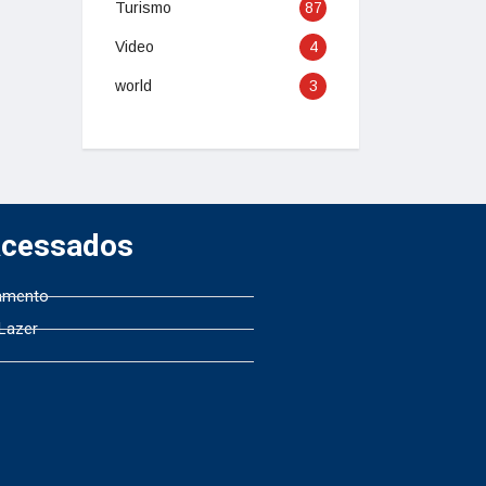
Turismo
87
Video
4
world
3
Acessados
amento
 Lazer