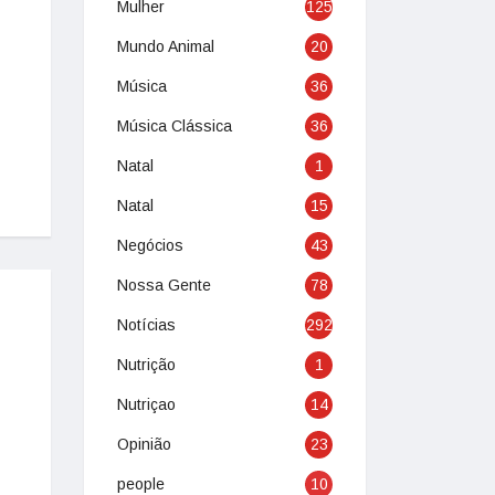
Mulher
125
Mundo Animal
20
Música
36
Música Clássica
36
Natal
1
Natal
15
Negócios
43
Nossa Gente
78
Notícias
292
Nutrição
1
Nutriçao
14
Opinião
23
people
10