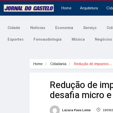
Home
Arquitetura
Cid
Cidade
Notícias
Economia
Serviço
Cid
Esportes
Fonoaudiologia
Música
Negócios
Home
Cidadania
Redução de impactos…
Redução de imp
desafia micro 
Lázara Paes Leme
18/09/