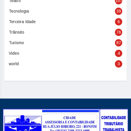
Teatro
107
Tecnologia
39
Terceira Idade
6
Trânsito
76
Turismo
87
Video
4
world
3