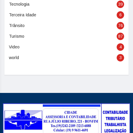
Tecnologia
39
Terceira Idade
6
Trânsito
76
Turismo
87
Video
4
world
3