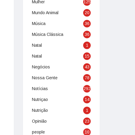
Mulher
125
Mundo Animal
20
Música
36
Música Clássica
36
Natal
1
Natal
15
Negócios
43
Nossa Gente
78
Notícias
292
Nutriçao
14
Nutrição
1
Opinião
23
people
10