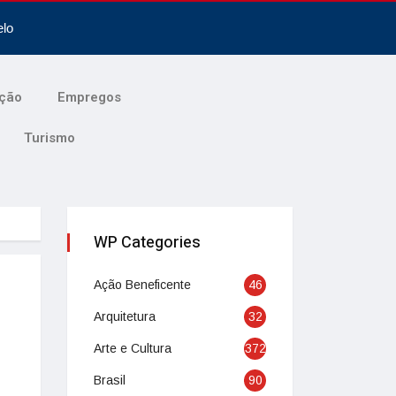
elo
ção
Empregos
Turismo
WP Categories
Ação Beneficente
46
Arquitetura
32
Arte e Cultura
372
Brasil
90