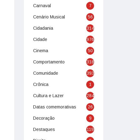
Carnaval
7
Cenário Musical
56
Cidadania
314
Cidade
976
Cinema
50
Comportamento
318
Comunidade
393
Crônica
1
Cultura e Lazer
284
Datas comemorativas
26
Decoração
9
Destaques
119