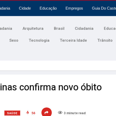
adania
Cidade
Educação
Empregos
Guia Do Cast
adania
Arquitetura
Brasil
Cidadania
Educa
Sexo
Tecnologia
Terceira Idade
Trânsito
nas confirma novo óbito
SAÚDE
56
3 minute read