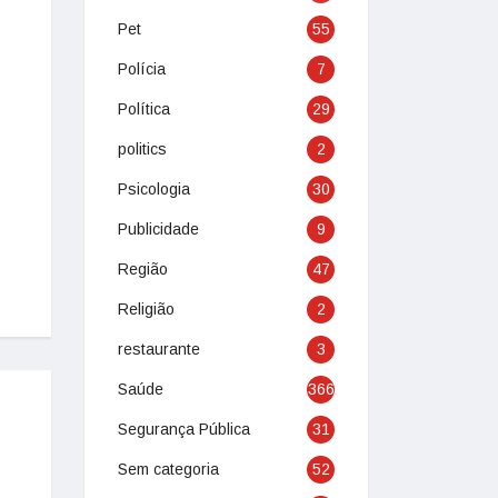
Pet
55
Polícia
7
Política
29
politics
2
Psicologia
30
Publicidade
9
Região
47
Religião
2
restaurante
3
Saúde
366
Segurança Pública
31
Sem categoria
52