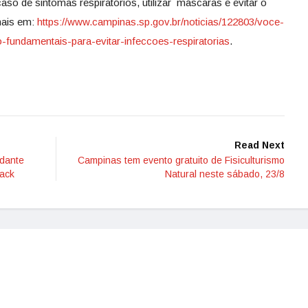
aso de sintomas respiratórios, utilizar máscaras e evitar o
mais em:
https://www.campinas.sp.
gov.br/noticias/122803/voce-
o-fundamentais-para-
evitar-infeccoes-respiratorias
.
Read Next
udante
Campinas tem evento gratuito de Fisiculturismo
back
Natural neste sábado, 23/8