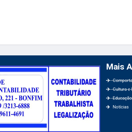
Mais 
Comport
Cultura e
Educação
Notícias