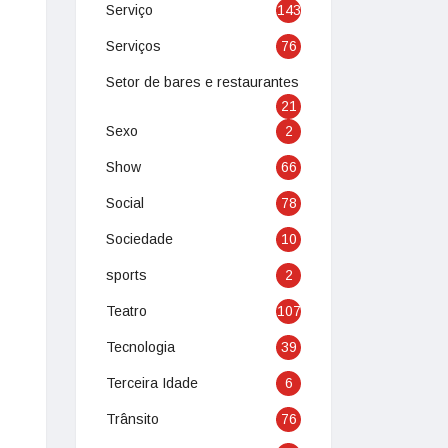
Serviço
143
Serviços
76
Setor de bares e restaurantes
21
Sexo
2
Show
66
Social
78
Sociedade
10
sports
2
Teatro
107
Tecnologia
39
Terceira Idade
6
Trânsito
76