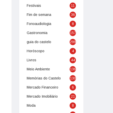
Festivais
11
Fim de semana
36
Fonoaudiologia
8
Gastronomia
157
guia do castelo
299
Horóscopo
4
Livros
44
Meio Ambiente
136
Memórias do Castelo
130
Mercado Financeiro
6
Mercado Imobiliário
21
Moda
8