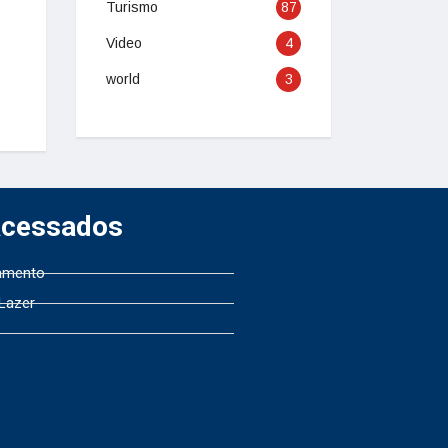
Turismo
87
Video
4
world
3
Acessados
amento
 Lazer