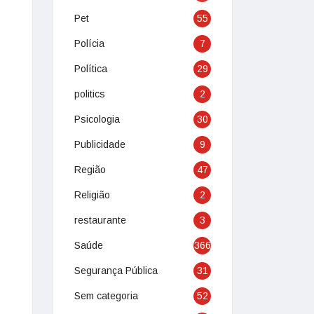
Pet
55
Polícia
7
Política
29
politics
2
Psicologia
30
Publicidade
9
Região
47
Religião
2
restaurante
3
Saúde
366
Segurança Pública
31
Sem categoria
52