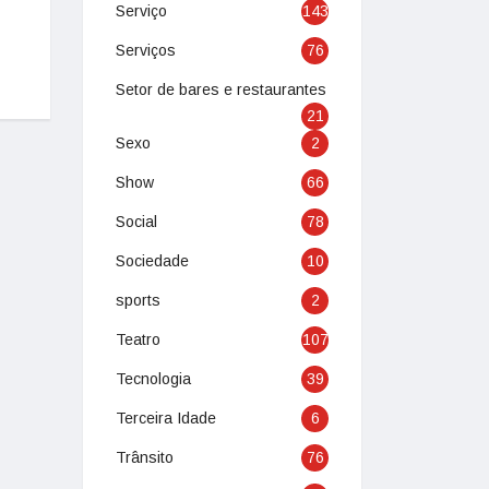
Serviço
143
Serviços
76
Setor de bares e restaurantes
21
Sexo
2
Show
66
Social
78
Sociedade
10
sports
2
Teatro
107
Tecnologia
39
Terceira Idade
6
Trânsito
76