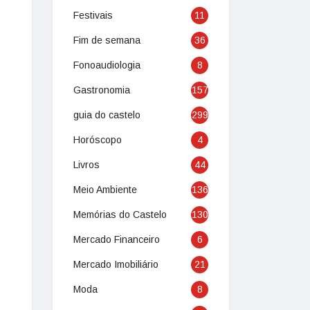
Festivais
11
Fim de semana
36
Fonoaudiologia
8
Gastronomia
157
guia do castelo
299
Horóscopo
4
Livros
44
Meio Ambiente
136
Memórias do Castelo
130
Mercado Financeiro
6
Mercado Imobiliário
21
Moda
8