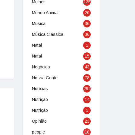
Mulher
125
Mundo Animal
20
Música
36
Música Clássica
36
Natal
1
Natal
15
Negócios
43
Nossa Gente
78
Notícias
292
Nutriçao
14
Nutrição
1
Opinião
23
people
10