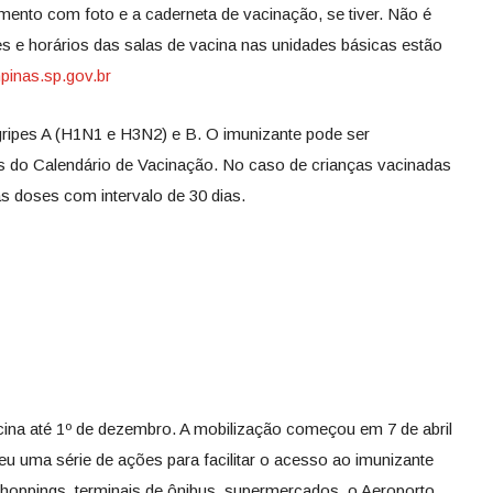
mento com foto e a caderneta de vacinação, se tiver. Não é
 e horários das salas de vacina nas unidades básicas estão
mpinas.sp.gov.br
gripes A (H1N1 e H3N2) e B. O imunizante pode ser
s do Calendário de Vacinação. No caso de crianças vacinadas
as doses com intervalo de 30 dias.
ina até 1º de dezembro. A mobilização começou em 7 de abril
eu uma série de ações para facilitar o acesso ao imunizante
 shoppings, terminais de ônibus, supermercados, o Aeroporto