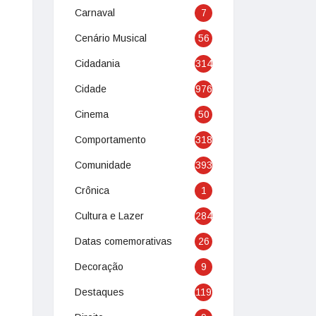
Carnaval
7
Cenário Musical
56
Cidadania
314
Cidade
976
Cinema
50
Comportamento
318
Comunidade
393
Crônica
1
Cultura e Lazer
284
Datas comemorativas
26
Decoração
9
Destaques
119