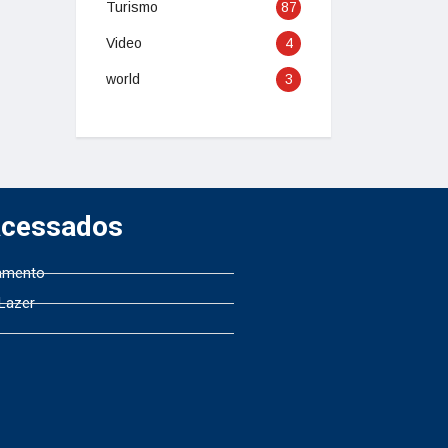
Turismo
87
Video
4
world
3
Acessados
amento
 Lazer