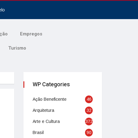
elo
ção
Empregos
Turismo
WP Categories
Ação Beneficente
46
Arquitetura
32
Arte e Cultura
372
Brasil
90