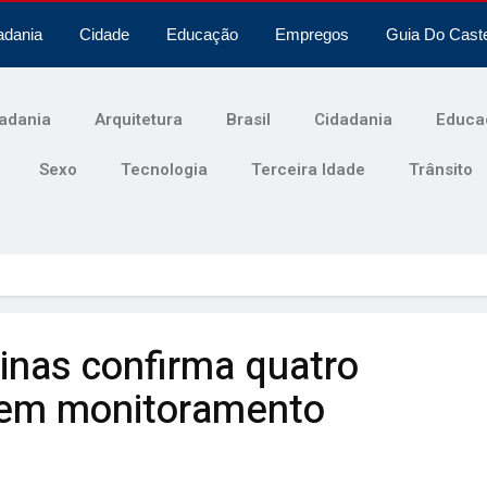
adania
Cidade
Educação
Empregos
Guia Do Cast
adania
Arquitetura
Brasil
Cidadania
Educa
Sexo
Tecnologia
Terceira Idade
Trânsito
nas confirma quatro
 em monitoramento