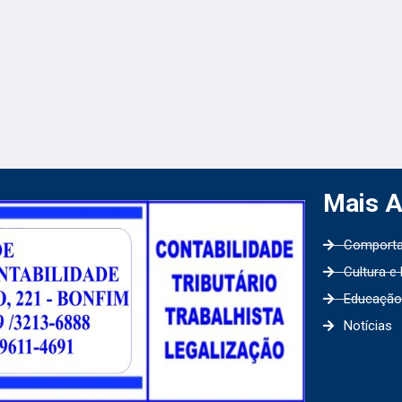
Mais 
Comport
Cultura e
Educação
Notícias