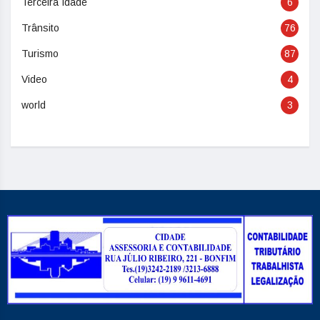
Terceira Idade
6
Trânsito
76
Turismo
87
Video
4
world
3