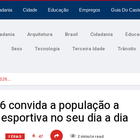
adania
Cidade
Educação
Empregos
Guia Do Cast
adania
Arquitetura
Brasil
Cidadania
Educa
Sexo
Tecnologia
Terceira Idade
Trânsito
2026…
6 convida a população a
a esportiva no seu dia a dia
FÉRIAS
47
2 minute read