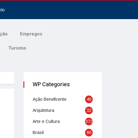
elo
ção
Empregos
Turismo
WP Categories
Ação Beneficente
46
Arquitetura
32
Arte e Cultura
372
Brasil
90