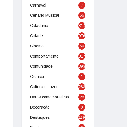
Carnaval
7
Cenário Musical
56
Cidadania
314
Cidade
976
Cinema
50
Comportamento
317
Comunidade
393
Crônica
1
Cultura e Lazer
283
Datas comemorativas
26
Decoração
9
Destaques
119