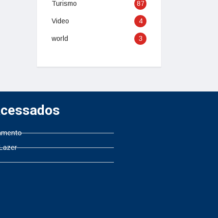
Turismo
87
Video
4
world
3
Acessados
amento
 Lazer