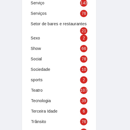
Serviço
143
Serviços
76
Setor de bares e restaurantes
21
Sexo
2
Show
66
Social
78
Sociedade
10
sports
2
Teatro
107
Tecnologia
39
Terceira Idade
6
Trânsito
76