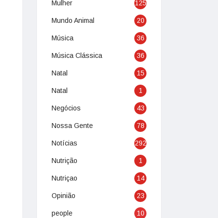
Mulher
125
Mundo Animal
20
Música
36
Música Clássica
36
Natal
15
Natal
1
Negócios
43
Nossa Gente
78
Notícias
292
Nutrição
1
Nutriçao
14
Opinião
23
people
10