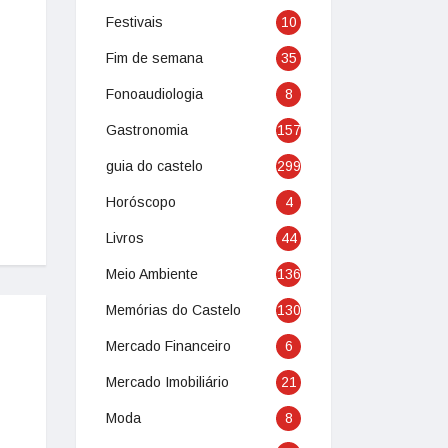
Festivais
10
Fim de semana
35
Fonoaudiologia
8
Gastronomia
157
guia do castelo
299
Horóscopo
4
Livros
44
Meio Ambiente
136
Memórias do Castelo
130
Mercado Financeiro
6
Mercado Imobiliário
21
Moda
8