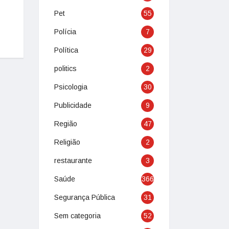
Pet
55
Polícia
7
Política
29
politics
2
Psicologia
30
Publicidade
9
Região
47
Religião
2
restaurante
3
Saúde
366
Segurança Pública
31
Sem categoria
52