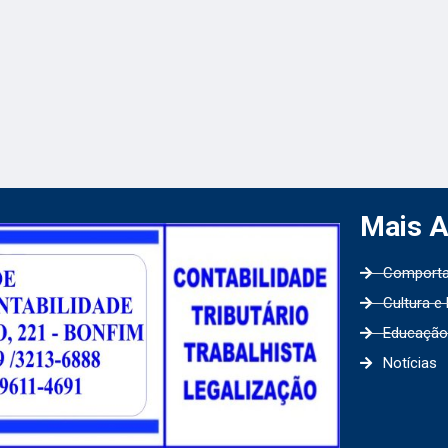
Mais 
Comport
Cultura e
Educação
Notícias