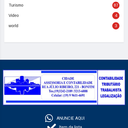
Turismo
87
Video
4
world
3
ANUNCIE AQUI
Item da lista