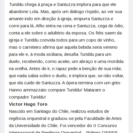
Turiddu chega à praça e Santuzza implora para que ele
abandone Lola. Mas, após um diálogo ríspido, ao ver sua
amante indo em direção à igreja, empurra Santuzza e
corre para lá. Alfio entra na cena e Santuzza, cega de ódio,
conta a ele sobre o adultério da esposa. Os fiéis saem da
igreja e Turiddu convida todos para um copo de vinho,
mas o carreteiro afirma que aquela bebida seria veneno
para ele e, à moda siciliana, desafia Turiddu para um
duelo, recebendo, como aceite, um abraço e uma mordida
na orelha. Antes de ir, o rapaz pede a benção de sua mãe,
que nada sabia sobre o duelo, e implora que, se não voltar,
que ela cuide de Santuzza. A ópera termina com um grito:
Hanno ammazzato compare Turiddu! Mataram o
compadre Turiddu!
Victor Hugo Toro
Nascido em Santiago do Chile, realizou estudos de
regência orquestral e graduou-se pela Faculdade de Artes
da Universidade do Chile. Foi vencedor do II Concurso
Internacional de Regência Orquestral – Prêmio OSESP .