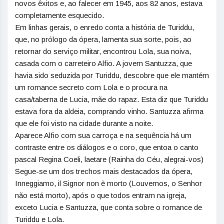
novos êxitos e, ao falecer em 1945, aos 82 anos, estava
completamente esquecido.
Em linhas gerais, o enredo conta a história de Turiddu,
que, no prólogo da ópera, lamenta sua sorte, pois, ao
retornar do serviço militar, encontrou Lola, sua noiva,
casada com o carreteiro Alfio. A jovem Santuzza, que
havia sido seduzida por Turiddu, descobre que ele mantém
um romance secreto com Lola e o procura na
casa/taberna de Lucia, mãe do rapaz. Esta diz que Turiddu
estava fora da aldeia, comprando vinho. Santuzza afirma
que ele foi visto na cidade durante a noite.
Aparece Alfio com sua carroça e na sequência há um
contraste entre os diálogos e o coro, que entoa o canto
pascal Regina Coeli, laetare (Rainha do Céu, alegrai-vos)
Segue-se um dos trechos mais destacados da ópera,
Inneggiamo, il Signor non è morto (Louvemos, o Senhor
não está morto), após o que todos entram na igreja,
exceto Lucia e Santuzza, que conta sobre o romance de
Turiddu e Lola.