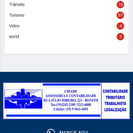
Trânsito
76
Turismo
87
Video
4
world
3
ANUNCIE AQUI