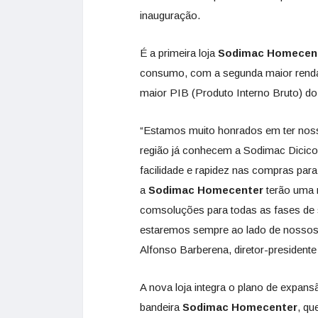
inauguração.
É a primeira loja
Sodimac Homecen
consumo, com a segunda maior renda 
maior PIB (Produto Interno Bruto) do
“Estamos muito honrados em ter nos
região já conhecem a Sodimac Dicico
facilidade e rapidez nas compras par
a
Sodimac Homecenter
terão uma 
comsoluções para todas as fases de 
estaremos sempre ao lado de nossos 
Alfonso Barberena, diretor-presidente
A nova loja integra o plano de expans
bandeira
Sodimac Homecenter
, qu