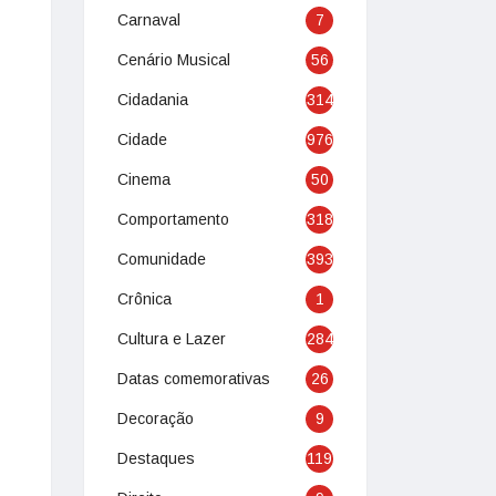
Carnaval
7
Cenário Musical
56
Cidadania
314
Cidade
976
Cinema
50
Comportamento
318
Comunidade
393
Crônica
1
Cultura e Lazer
284
Datas comemorativas
26
Decoração
9
Destaques
119