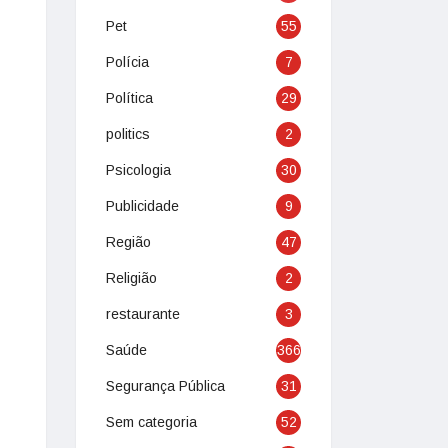
Pet
55
Polícia
7
Política
29
politics
2
Psicologia
30
Publicidade
9
Região
47
Religião
2
restaurante
3
Saúde
366
Segurança Pública
31
Sem categoria
52