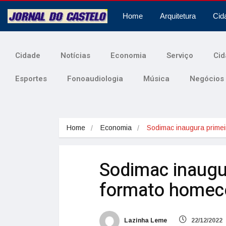
Home
Arquitetura
Cid
Cidade
Notícias
Economia
Serviço
Cid
Esportes
Fonoaudiologia
Música
Negócios
Home
Economia
Sodimac inaugura prime
Sodimac inaugur
formato homec
Lazinha Leme
22/12/2022