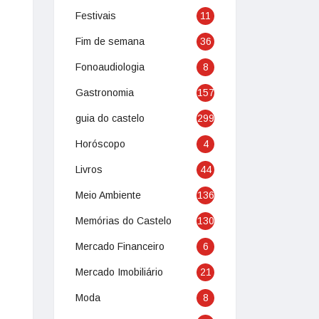
Festivais
11
Fim de semana
36
Fonoaudiologia
8
Gastronomia
157
guia do castelo
299
Horóscopo
4
Livros
44
Meio Ambiente
136
Memórias do Castelo
130
Mercado Financeiro
6
Mercado Imobiliário
21
Moda
8