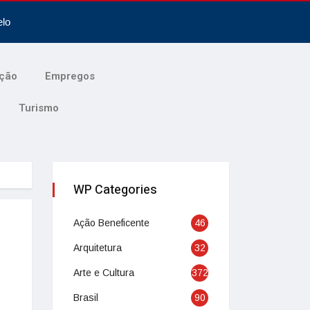
elo
ção
Empregos
Turismo
WP Categories
Ação Beneficente
46
Arquitetura
32
Arte e Cultura
372
Brasil
90