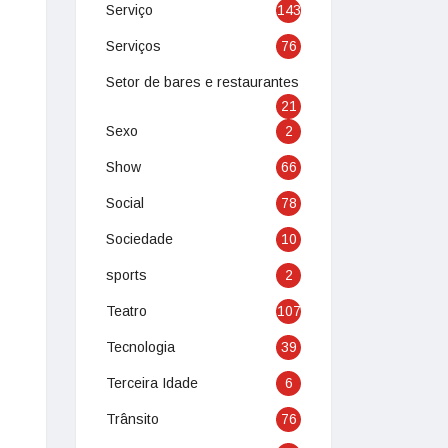
Serviço
143
Serviços
76
Setor de bares e restaurantes
21
Sexo
2
Show
66
Social
78
Sociedade
10
sports
2
Teatro
107
Tecnologia
39
Terceira Idade
6
Trânsito
76