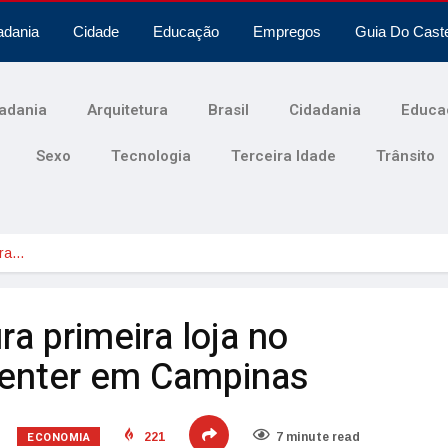
adania
Cidade
Educação
Empregos
Guia Do Cast
adania
Arquitetura
Brasil
Cidadania
Educa
Sexo
Tecnologia
Terceira Idade
Trânsito
ira…
a primeira loja no
enter em Campinas
ECONOMIA
221
7 minute read