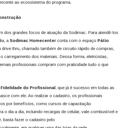
tencente ao ecossistema do programa.
construção
um dos grandes focos de atuação da Sodimac. Para atendê-los
dia, a
Sodimac Homecenter
conta com o espaço
Pátio
 drive thru, chamado também de circuito rápido de compras,
o carregamento dos materiais. Dessa forma, eletricistas,
demais profissionais compram com praticidade tudo o que
Fidelidade do Profissional
, que já é sucesso em todas as
nasce com ele. Ao realizar o cadastro, os profissionais
os por benefícios, como cursos de capacitação
ra o dia a dia, incluindo recargas de celular, vale-combustível e
r, basta fazer o cadastro pelo
oalmente, em qualquer uma das lojas da rede.