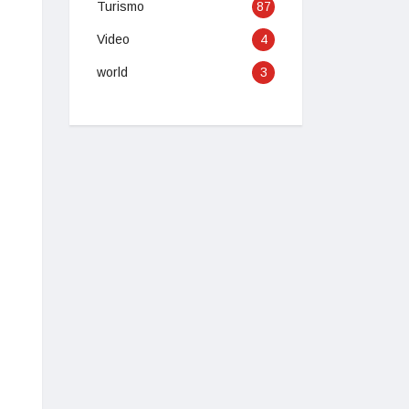
Turismo
87
Video
4
world
3