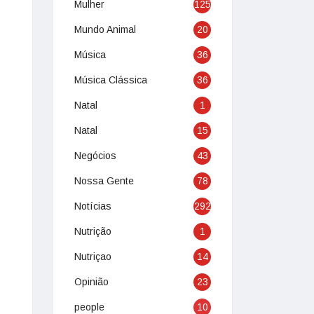
Mulher
125
Mundo Animal
20
Música
36
Música Clássica
36
Natal
1
Natal
15
Negócios
43
Nossa Gente
78
Notícias
292
Nutrição
1
Nutriçao
14
Opinião
23
people
10