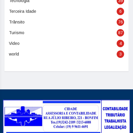
Tecnologia
39
Terceira Idade
6
Trânsito
76
Turismo
87
Video
4
world
3