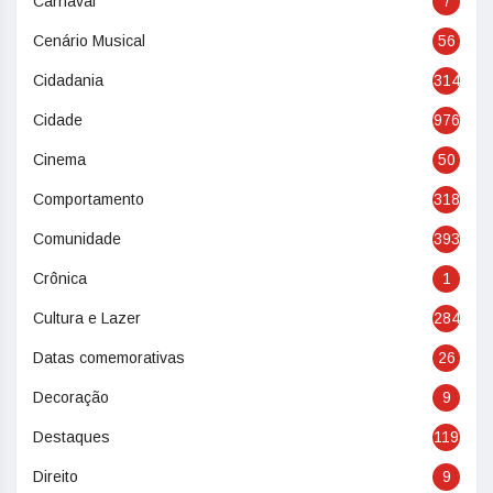
Carnaval
7
Cenário Musical
56
Cidadania
314
Cidade
976
Cinema
50
Comportamento
318
Comunidade
393
Crônica
1
Cultura e Lazer
284
Datas comemorativas
26
Decoração
9
Destaques
119
Direito
9