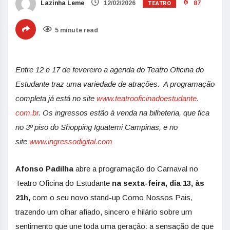
TEATRO
Lazinha Leme
12/02/2026
87
5 minute read
Entre 12 e 17 de fevereiro a agenda do Teatro Oficina do
Estudante traz uma variedade de atrações. A programação
completa já está no site
www.teatrooficinadoestudante.
com.br
. Os ingressos estão à venda na bilheteria, que fica
no 3º piso do Shopping
Iguatemi
Campinas, e no
site
www.ingressodigital.com
Afonso Padilha
abre a programação do Carnaval no
Teatro Oficina do Estudante
na sexta-feira, dia 13, às
21h,
com o seu novo stand-up Como Nossos Pais,
trazendo um olhar afiado, sincero e hilário sobre um
sentimento que une toda uma geração: a sensação de que