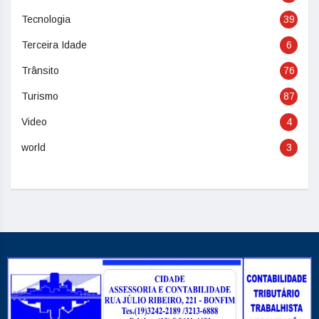
Tecnologia
39
Terceira Idade
6
Trânsito
76
Turismo
87
Video
4
world
3