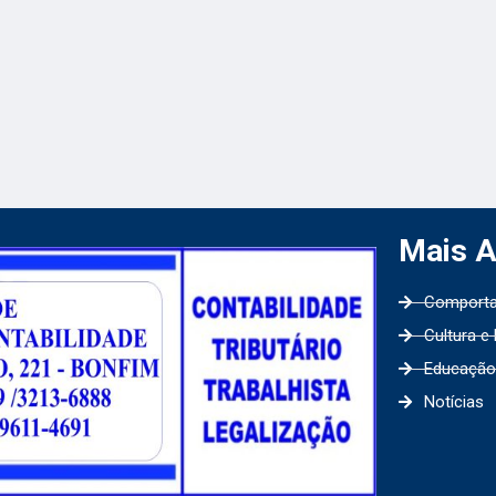
Mais 
Comport
Cultura e
Educação
Notícias