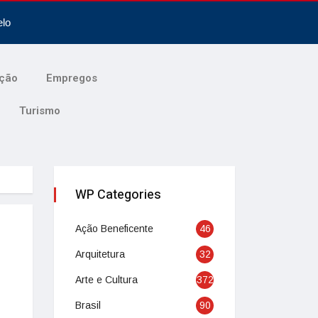
elo
ção
Empregos
Turismo
WP Categories
Ação Beneficente
46
Arquitetura
32
Arte e Cultura
372
Brasil
90