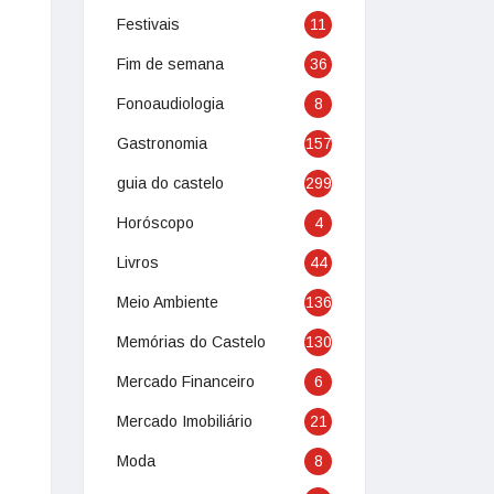
Festivais
11
Fim de semana
36
Fonoaudiologia
8
Gastronomia
157
guia do castelo
299
Horóscopo
4
Livros
44
Meio Ambiente
136
Memórias do Castelo
130
Mercado Financeiro
6
Mercado Imobiliário
21
Moda
8