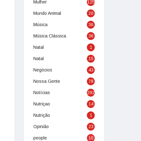
Mulher
125
Mundo Animal
20
Música
36
Música Clássica
36
Natal
1
Natal
15
Negócios
43
Nossa Gente
78
Notícias
292
Nutriçao
14
Nutrição
1
Opinião
23
people
10