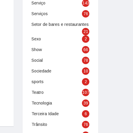
Serviço
143
Serviços
76
Setor de bares e restaurantes
21
Sexo
2
Show
66
Social
78
Sociedade
10
sports
2
Teatro
107
Tecnologia
39
Terceira Idade
6
Trânsito
76