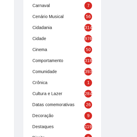
Carnaval
7
Cenário Musical
56
Cidadania
314
Cidade
976
Cinema
50
Comportamento
318
Comunidade
393
Crônica
1
Cultura e Lazer
284
Datas comemorativas
26
Decoração
9
Destaques
119