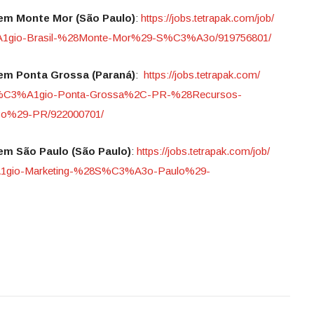
 em Monte Mor (São Paulo)
:
https://jobs.tetrapak.com/job/
A1gio-Brasil-%28Monte-Mor%29-
S%C3%A3o/919756801/
 em Ponta Grossa (Paraná)
:
https://jobs.tetrapak.com/
%C3%A1gio-Ponta-Grossa%2C-
PR-%28Recursos-
%29-PR/922000701/
em São Paulo (São Paulo)
:
https://jobs.tetrapak.com/job/
1gio-Marketing-%28S%C3%A3o-
Paulo%29-