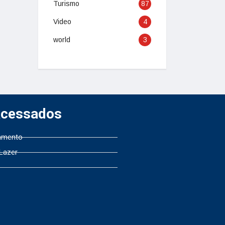
Turismo
87
Video
4
world
3
Acessados
amento
 Lazer