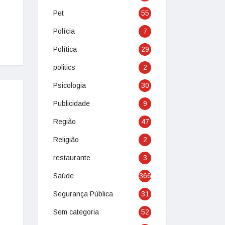
Pet
55
Polícia
7
Política
29
politics
2
Psicologia
30
Publicidade
9
Região
47
Religião
2
restaurante
3
Saúde
366
Segurança Pública
31
Sem categoria
52