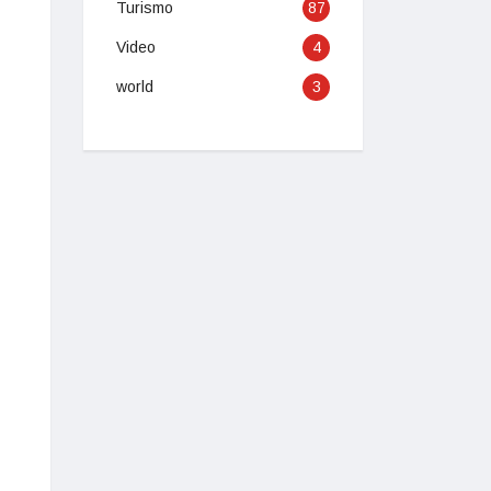
Turismo
87
Video
4
world
3