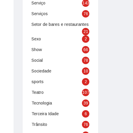
Serviço
143
Serviços
76
Setor de bares e restaurantes
21
Sexo
2
Show
66
Social
78
Sociedade
10
sports
2
Teatro
107
Tecnologia
39
Terceira Idade
6
Trânsito
76