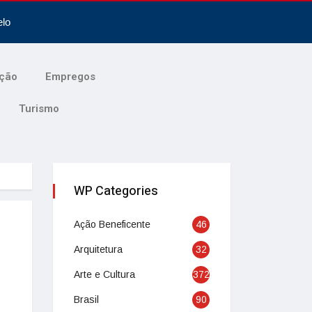
elo
ção
Empregos
Turismo
WP Categories
Ação Beneficente
46
Arquitetura
32
Arte e Cultura
372
Brasil
90