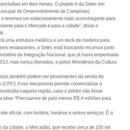
o concluídas em dois meses. O projeto é da Setec em
nicipal de Desenvolvimento de Campinas).
e e teremos um estacionamento mais aconchegante para
esente para o Mercado e para a cidade”, disse o
ti.
erá uma estrutura metálica e um deck de madeira para
seis restaurantes, a Setec está buscando recursos junto
inistério da Integração Nacional, que já havia empenhado
13, mas nunca liberados, e pelos Ministérios da Cultura
ursos também podem ser provenientes da venda do
vo (CPC). Esse mecanismo permite comercializar o
construída naquela região, caso o prédio não fosse
ra obra. “Precisamos de pelo menos R$ 4 milhões para
 oficial, com história, horários e outros serviços. É o
ico da cidade, o Mercadão, que recebe cerca de 100 mil