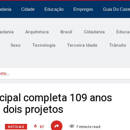
adania
Cidade
Educação
Empregos
Guia Do Cast
adania
Arquitetura
Brasil
Cidadania
Educa
Sexo
Tecnologia
Terceira Idade
Trânsito
leta…
ipal completa 109 anos
 dois projetos
NOTÍCIAS
67
7 minute read