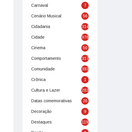
Carnaval
7
Cenário Musical
56
Cidadania
314
Cidade
976
Cinema
50
Comportamento
317
Comunidade
393
Crônica
1
Cultura e Lazer
283
Datas comemorativas
26
Decoração
9
Destaques
119