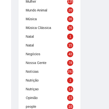
Mulher
125
Mundo Animal
20
Música
36
Música Clássica
36
Natal
1
Natal
15
Negócios
43
Nossa Gente
78
Notícias
292
Nutrição
1
Nutriçao
14
Opinião
23
people
10