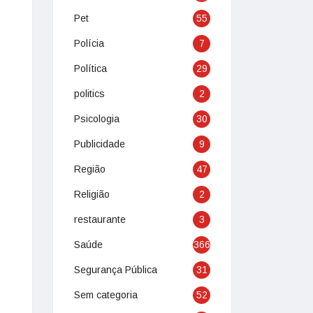
Pet
55
Polícia
7
Política
29
politics
2
Psicologia
30
Publicidade
9
Região
47
Religião
2
restaurante
3
Saúde
366
Segurança Pública
31
Sem categoria
52