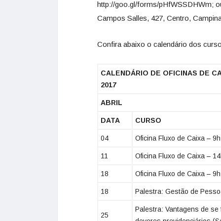
http://goo.gl/forms/pHfWSSDHWm; ou
Campos Salles, 427, Centro, Campina
Confira abaixo o calendário dos cur
CALENDÁRIO DE OFICINAS DE C
2017
ABRIL
DATA
CURSO
04
Oficina Fluxo de Caixa – 9
11
Oficina Fluxo de Caixa – 1
18
Oficina Fluxo de Caixa – 9
18
Palestra: Gestão de Pesso
Palestra: Vantagens de se 
25
deveres previdenciários (S