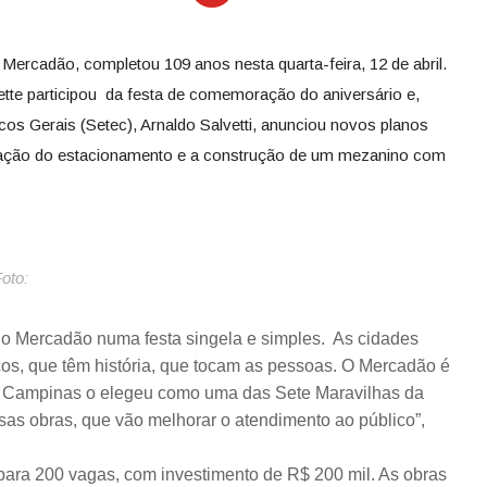
ercadão, completou 109 anos nesta quarta-feira, 12 de abril.
tte participou da festa de comemoração do aniversário e,
cos Gerais (Setec), Arnaldo Salvetti, anunciou novos planos
liação do estacionamento e a construção de um mezanino com
oto:
 Mercadão numa festa singela e simples. As cidades
cos, que têm história, que tocam as pessoas. O Mercadão é
de Campinas o elegeu como uma das Sete Maravilhas da
as obras, que vão melhorar o atendimento ao público”,
ara 200 vagas, com investimento de R$ 200 mil. As obras