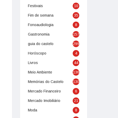
Festivais
10
Fim de semana
35
Fonoaudiologia
8
Gastronomia
157
guia do castelo
299
Horóscopo
4
Livros
44
Meio Ambiente
136
Memórias do Castelo
130
Mercado Financeiro
6
Mercado Imobiliário
21
Moda
8